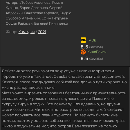
Актеры:
Любовь Аксенова, Роман
Курцын, Борис Дергачев, Сергей
Аброскин, Святослав Королев, Эндрю
Суброто, Алёна Ким, Ефим Петрунин,
Софья Райзман, Евгений Пилипенко
Жанр:
Комедии
/
2021
8.6
(302 856)
8.6
(302 856)
Действия разворачиваются вокруг уже знакомых зрителям
героев, но уже в Таиланде. Судьба снова столкнула персонажей.
Кажется, после предыдущих событий все должно идти хорошо, но
жизнь распорядилась иначе.
Митя хочет выразить товарищам безграничную признательность
за поддержку, и решает позвать лучшего друга Павла и его
супругу Киру на отдых. Все поначалу шло идеально, но друзья
стали ссориться. Митя сильно расстроился, ведь такой конфликт
может порушить все планы туристов. Но вернуть билеты уже
нельзя, поэтому решено собираться и ехать в тропические края.
Никто и подумать не мог, что остров Бали покажет не только