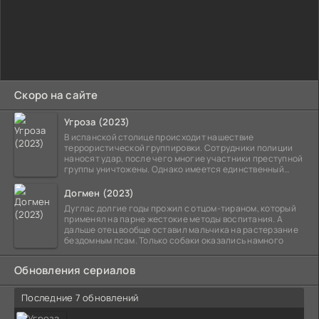
Скоро на сайте
Угроза (2023)
В испанской столице происходит нашествие
террористической группировки. Сотрудники полиции
наносят удар, после чего многие участники преступной
группы уничтожены. Однако имеется единственный
выживший,
Догмен (2023)
Дуглас долгие годы прожил с отцом-тираном, который
применял на парне жестокие методы воспитания. А
дальше отец вообще оставил мальчика на растерзание
бездомным псам. Только собаки оказались намного
Обновления сериалов
Последние 7 обновлений