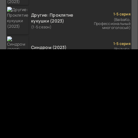
1-5 серия
Другие: Проклятие
(BaibaKo,
кукушки (2023)
Профессиональный
(1-5 сезон)
многоголосый)
1-5 серия
Синдром (2023)
(BaibaKo,
Профессиональный
(1-5 сезон)
многоголосый)