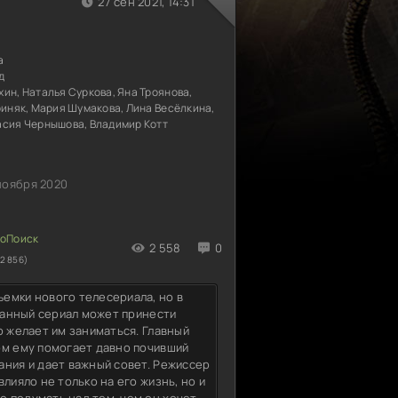
27 сен 2021, 14:31
а
д
ин, Наталья Суркова, Яна Троянова,
риняк, Мария Шумакова, Лина Весёлкина,
асия Чернышова, Владимир Котт
ноября 2020
2 558
0
2 856)
емки нового телесериала, но в
 Данный сериал может принести
о желает им заниматься. Главный
ом ему помогает давно почивший
ания и дает важный совет. Режиссер
лияло не только на его жизнь, но и