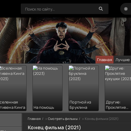
Главная
Лучшие
селенная
Портной из
Другие:
тивена Кинга
На помощь
Бруклина
Проклятие
кукушки
Главная
»
Смотреть фильмы
» Конец фильма (2021)
Конец фильма (2021)