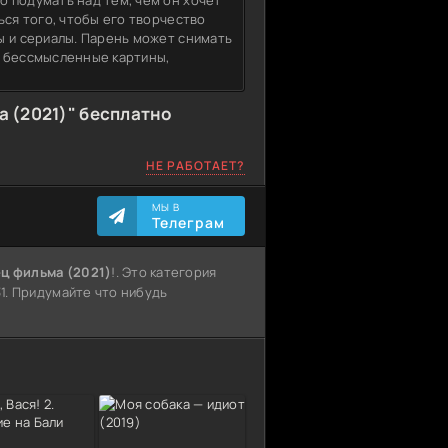
 подумать над тем, чем он хочет
ься того, чтобы его творчество
ы и сериалы. Парень может снимать
ь бессмысленные картины,
 (2021)" бесплатно
НЕ РАБОТАЕТ?
МЫ В
Телеграм
ц фильма (2021)
!. Это категория
31. Придумайте что нибудь