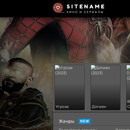
SITENAME
КИНО И СЕРИАЛЫ
В
Угроза
Догмен
С
Жанры