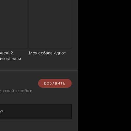
Вася! 2.
Моя собака Идиот
ие на Бали
ДОБАВИТЬ
Уважайте себя и
м?