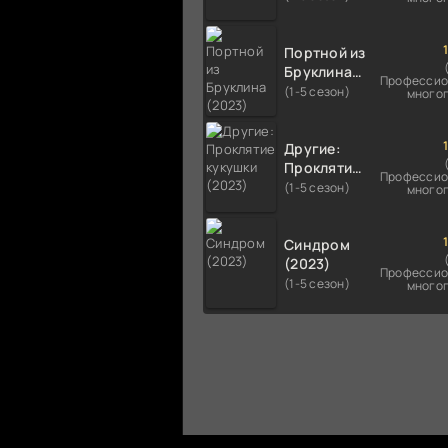
Портной из
Бруклина
Профессио
(2023)
(1-5 сезон)
много
Другие:
Проклятие
Профессио
кукушки
(1-5 сезон)
много
(2023)
Синдром
(2023)
Профессио
(1-5 сезон)
много