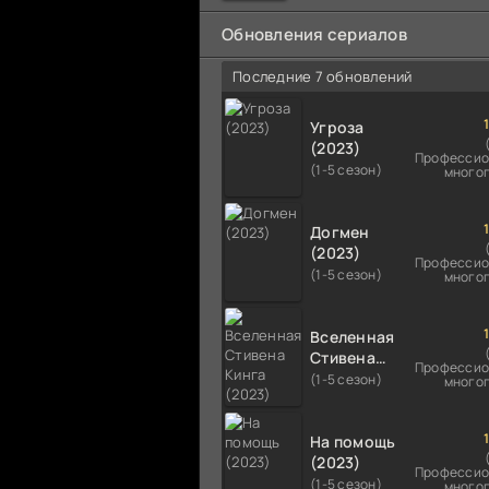
мальчика на растерзание б
псам. Только собаки оказали
Обновления сериалов
намного
Последние 7 обновлений
Угроза
(2023)
Профессио
(1-5 сезон)
много
Догмен
(2023)
Профессио
(1-5 сезон)
много
Вселенная
Стивена
Профессио
Кинга
(1-5 сезон)
много
(2023)
На помощь
(2023)
Профессио
(1-5 сезон)
много