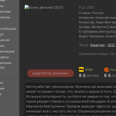
ивы
ны
Год:
2021
ческие
Страна:
Россия
ильмы
Название:
Конец фильм
Режиссер:
Адам Вингар
Актеры:
Валентин Самох
нтальные
Егор Бероев, Виктор Хо
орт
Борис Каморзин, Анаст
чения
Жанр:
Комедии
/
2021
ные
фические
Премьера в мире:
16 
едачи
фильмы
лы!
СМОТРЕТЬ ОНЛАЙН
8.6
8.6
(302 856)
(30
ия
Митя работает режиссером. Мужчина организовал съ
лия
какой-то момент понял, что сбился с верного пути.
я
большую популярность, но Митя не уверен в том, чт
герой решает сбежать со съемочной площадки. В эт
Марчелло Мастроянни. Призрак выводит парня из зд
начинает все с чистого листа. Отважное решение пов