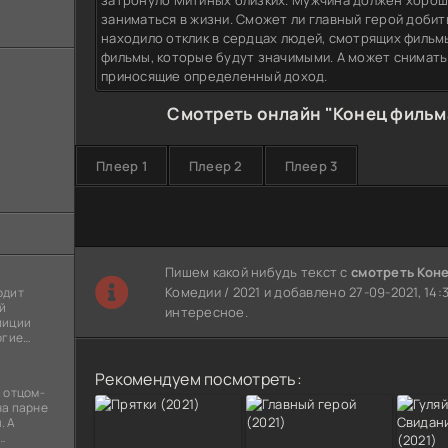
затронуло Митиных близких. Мужчина должен хорошо
заниматься в жизни. Сможет ли главный герой добит
находило отклик в сердцах людей, смотрящих фильм
фильмы, которые будут значимыми. А может снимат
приносящие определенный доход.
Смотреть онлайн "Конец фильма
Плеер 1
Плеер 2
Плеер 3
Пишем какой нибудь текст с
смотреть Коне
Комедии / 2021 и добавлено 27-09-2021, 14:
одит
й
интересное.
лиции
огие
ы
я
Рекомендуем посмотреть:
 отцом-
на парне
. А