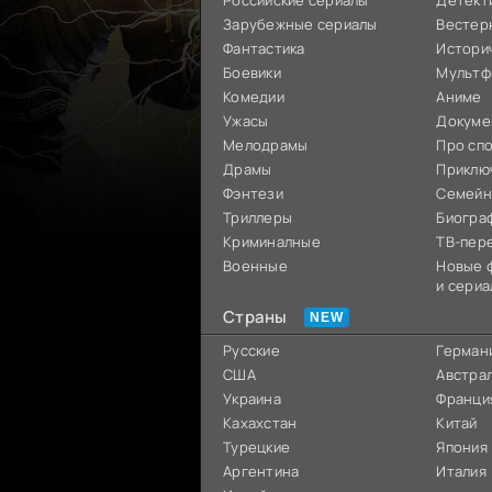
Российские сериалы
Детект
Зарубежные сериалы
Вестер
Фантастика
Истори
Боевики
Мультф
Комедии
Аниме
Ужасы
Докуме
Мелодрамы
Про сп
Драмы
Приклю
Фэнтези
Семей
Триллеры
Биогра
Криминалные
ТВ-пер
Военные
Новые 
и сериа
Страны
Русские
Герман
США
Австра
Украина
Франци
Кахахстан
Китай
Турецкие
Япония
Аргентина
Италия