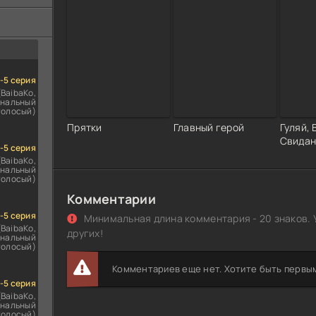
ездомным
сь
1-5 серия
(BaibaKo,
нальный
голосый)
Прятки
Главный герой
Гуляй, 
Свидан
1-5 серия
(BaibaKo,
нальный
голосый)
Комментарии
1-5 серия
Минимальная длина комментария - 20 знаков. 
(BaibaKo,
других!
нальный
голосый)
Комментариев еще нет. Хотите быть первы
1-5 серия
(BaibaKo,
нальный
голосый)