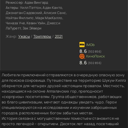
Режиссер:
Адам Вингард
Актеры:
Уилл Пэттон, Адан Канто,
Джонатан Садовский, Алисия Санс,
Нэйтан Филлипс, Марк МакКалло,
Чиназа Уче, Кевин Уэйн, Джесси
ЛаТуретт, Зак Эйвери
Жанр:
Ужасы
/
Триллеры
/
2021
8.6
(302 856)
8.6
(302 856)
Любители приключений отправляются в очередную опасную зону
для поисков сокровища. Путешествие на территорию Шукум-Хиллз
обернется для четырех друзей настоящим провалом. Местность,
находящаяся на склоне Аппалачских гор, преподносит
«сюрпризы» посетителям. Группа общественников, работающих
во благо цивилизации, мечтают однажды увидеть чудо. Герои
специализируются на исследовании и изучении заброшенных
городов, расположенных богом забытых местах.
История связана с могущественным поместьем становится не
просто легендой – открытием. Десяток лет назад, посетивший