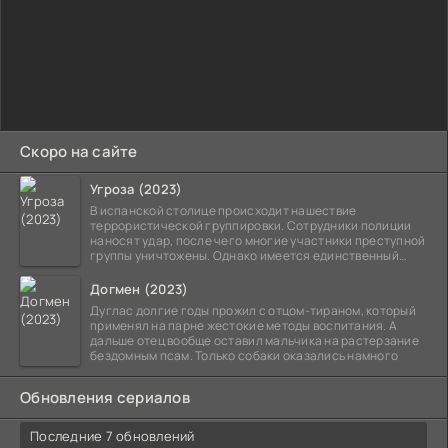
Скоро на сайте
Угроза (2023)
В испанской столице происходит нашествие
террористической группировки. Сотрудники полиции
наносят удар, после чего многие участники преступной
группы уничтожены. Однако имеется единственный
выживший,
Догмен (2023)
Дуглас долгие годы прожил с отцом-тираном, который
применял на парне жестокие методы воспитания. А
дальше отец вообще оставил мальчика на растерзание
бездомным псам. Только собаки оказались намного
Обновления сериалов
Последние 7 обновлений