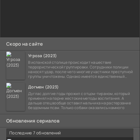
Скоро на сайте
Угроза (2023)
В испанской столице происходит нашествие
террористической группировки. Сотрудники полиции
наносят удар, после чего многие участники преступной
группы уничтожены. Однако имеется единственный
выживший,
Догмен (2023)
Дуглас долгие годы прожил с отцом-тираном, который
применял на парне жестокие методы воспитания. А
дальше отец вообще оставил мальчика на растерзание
бездомным псам. Только собаки оказались намного
Обновления сериалов
Последние 7 обновлений