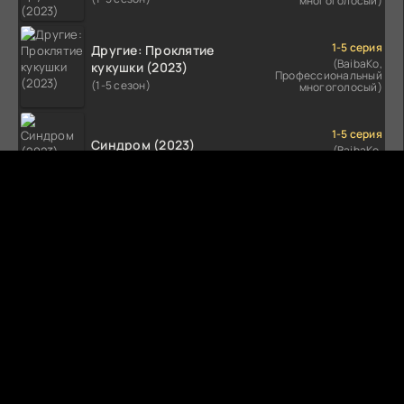
многоголосый)
1-5 серия
Другие: Проклятие
(BaibaKo,
кукушки (2023)
Профессиональный
(1-5 сезон)
многоголосый)
1-5 серия
Синдром (2023)
(BaibaKo,
Профессиональный
(1-5 сезон)
многоголосый)