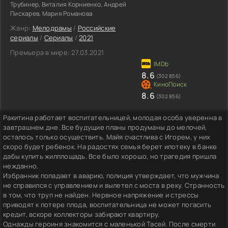
Трубинер, Виталия Корниенко, Андрей
Пискарев, Мария Романова
Жанр:
Мелодрамы
/
Российские
сериалы
/
Сериалы
/
2021
Премьера в мире:
27.03.2021
8.6
(302 856)
8.6
(302 856)
Ракитина работает воспитательницей, молодая особа уверенна в
завтрашнем дне. Все будущие планы продуманы до мелочей,
осталось только осуществить. Майя счастлива с Игорем, у них
скоро будет ребенок. На радостях семья берет ипотеку в банке
дабы купить жилплощадь. Все было хорошо, но трагедия пришла
нежданно.
Избранник попадает в аварию, полиция утверждает, что мужчина
не справился с управлением и вылетел с моста в реку. Странность
в том, что труп не найден. Нервное напряжение и стрессы
приводят к потере плода, воспитательница не может погасить
кредит, вскоре коллекторы забирают квартиру.
Однажды героиня знакомится с маленькой Тасей. После смерти