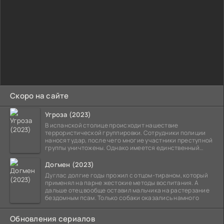
Скоро на сайте
Угроза (2023)
В испанской столице происходит нашествие
террористической группировки. Сотрудники полиции
наносят удар, после чего многие участники преступной
группы уничтожены. Однако имеется единственный
выживший,
Догмен (2023)
Дуглас долгие годы прожил с отцом-тираном, который
применял на парне жестокие методы воспитания. А
дальше отец вообще оставил мальчика на растерзание
бездомным псам. Только собаки оказались намного
Обновления сериалов