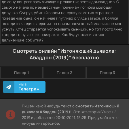
демону понравилось жилище и решает извести домочадцев. С
самого начала по неизвестным причинам погибла молодая
девушка. Супруг, убитый горем не сразу заметил странное
поведение сына, он начинает пугливо оглядываться, и боялся
находиться один в здании, по ночам напуганный мальчик не мог
уснуть. Отец старается успокаивать сынишки, но тот постоянно
твердит о пугающих призраках. Как будут развиваться
дальнейшие события?
Смотреть онлайн "Изгоняющий дьявола:
Абаддон (2019)" бесплатно
Плеер 1
Плеер 2
Плеер 3
МЫ В
Телеграм
Пишем какой нибудь текст с
смотреть Изгоняющий
дьявола: Абаддон (2019)
!. Это категория Ужасы /
2019 и добавлено 20-10-2021, 15:25. Придумайте что
нибудь интересное.