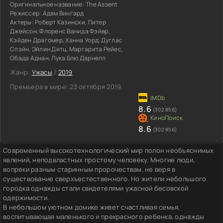
Оригинальное название:
The Assent
Режиссер:
Адам Вингард
Актеры:
Роберт Казински, Питер
Джейсон, Флоренс Ванида Фэйвр,
Кэйден Драгомер, Ханна Уорд, Дуглас
Спэйн, Эйлин Дитц, Маргарита Рейес,
Обада Аднан, Лука Блю Дарнелл
Жанр:
Ужасы
/
2019
Премьера в мире:
23 октября 2019
8.6
(302 856)
8.6
(302 856)
Современный высокотехнологический мир полон необъяснимых
явлений, неподвластных простому человеку. Многие люди,
вопреки разным старинным пророчествам, не веря в
существование сверхъестественного. Но жители небольшого
городка однажды стали свидетелями ужасной бесовской
одержимости.
В небольшом уютном домике живет счастливая семья,
воспитывающая маленького и прекрасного ребенка, однажды