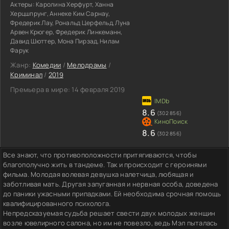
Актеры:
Каролина Херфурт, Ханна
Херцшпрунг, Аннеке Ким Сарнау,
Фредерик Лау, Рональд Церфельд, Луна
Арвен Крюгер, Фредерик Линкеманн,
Давид Шюттер, Мона Пирзад, Нилам
Фарук
Жанр:
Комедии
/
Мелодрамы
/
Криминал
/
2019
Премьера в мире:
14 февраля 2019
8.6
(302 856)
8.6
(302 856)
Все знают, что противоположности притягиваются, чтобы
благополучно жить в тандеме. Так и происходит с героинями
фильма. Молодая волевая девушка налетчица, любящая и
заботливая мать. Другая запуганная и нервная особа, доведена
до паники ужасными припадками. Ей необходима срочная помощь
квалифицированного психолога.
Непредсказуемая судьба решает свести двух молодых женщин
возле ювелирного салона, но им не повезло, ведь Мэл пыталась