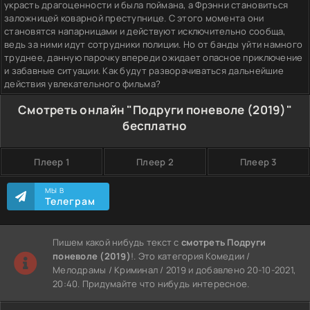
украсть драгоценности и была поймана, а Фрэнни становиться
заложницей коварной преступнице. С этого момента они
становятся напарницами и действуют исключительно сообща,
ведь за ними идут сотрудники полиции. Но от банды уйти намного
труднее, данную парочку впереди ожидает опасное приключение
и забавные ситуации. Как будут разворачиваться дальнейшие
действия увлекательного фильма?
Смотреть онлайн "Подруги поневоле (2019)"
бесплатно
Плеер 1
Плеер 2
Плеер 3
МЫ В
Телеграм
Пишем какой нибудь текст с
смотреть Подруги
поневоле (2019)
!. Это категория Комедии /
Мелодрамы / Криминал / 2019 и добавлено 20-10-2021,
20:40. Придумайте что нибудь интересное.