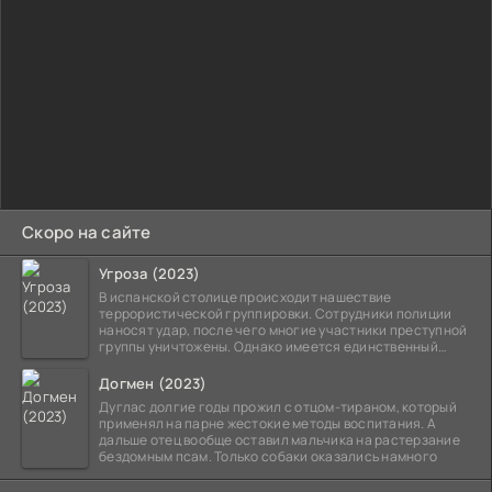
Скоро на сайте
Угроза (2023)
В испанской столице происходит нашествие
террористической группировки. Сотрудники полиции
наносят удар, после чего многие участники преступной
группы уничтожены. Однако имеется единственный
выживший,
Догмен (2023)
Дуглас долгие годы прожил с отцом-тираном, который
применял на парне жестокие методы воспитания. А
дальше отец вообще оставил мальчика на растерзание
бездомным псам. Только собаки оказались намного