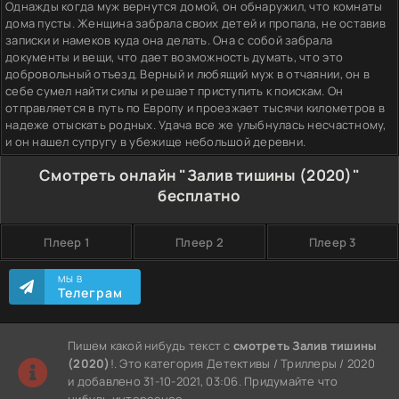
Однажды когда муж вернутся домой, он обнаружил, что комнаты
дома пусты. Женщина забрала своих детей и пропала, не оставив
записки и намеков куда она делать. Она с собой забрала
документы и вещи, что дает возможность думать, что это
добровольный отъезд. Верный и любящий муж в отчаянии, он в
себе сумел найти силы и решает приступить к поискам. Он
отправляется в путь по Европу и проезжает тысячи километров в
надеже отыскать родных. Удача все же улыбнулась несчастному,
и он нашел супругу в убежище небольшой деревни.
Смотреть онлайн "Залив тишины (2020)"
бесплатно
Плеер 1
Плеер 2
Плеер 3
МЫ В
Телеграм
Пишем какой нибудь текст с
смотреть Залив тишины
(2020)
!. Это категория Детективы / Триллеры / 2020
и добавлено 31-10-2021, 03:06. Придумайте что
нибудь интересное.