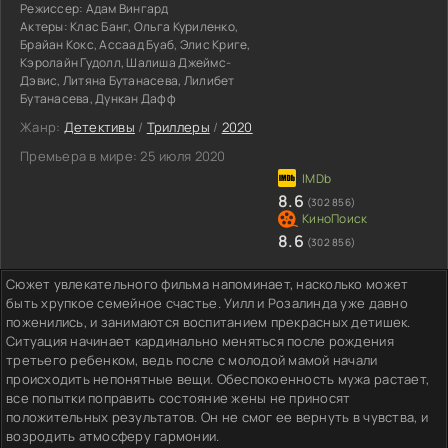
Режиссер:
Адам Вингард
Актеры:
Клас Банг, Ольга Куриленко,
Брайан Кокс, Ассаад Буаб, Элис Криге,
Кэролайн Гудолл, Шалиша Джеймс-
Дэвис, Литяна Бутанасева, Лилибет
Бутанасева, Дункан Дафф
Жанр:
Детективы
/
Триллеры
/
2020
Премьера в мире:
25 июля 2020
8.6
(302 856)
8.6
(302 856)
Сюжет увлекательного фильма напоминает, насколько может
быть хрупкое семейное счастье. Уилл и Розалинда уже давно
поженились, и занимаются воспитанием прекрасных детишек.
Ситуация начинает кардинально меняться после рождения
третьего ребенком, ведь после с молодой мамой начали
происходить непонятные вещи. Обеспокоенность мужа растает,
все попытки поправить состояние жены не приносят
положительных результатов. Он не смог ее вернуть в чувства, и
возродить атмосферу гармонии.