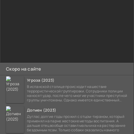
Скоро на сайте
Угроза (2023)
В испанской столице происходит нашествие
террористической группировки. Сотрудники полиции
наносят удар, после чего многие участники преступной
группы уничтожены. Однако имеется единственный
выживший,
Догмен (2023)
Дуглас долгие годы прожил с отцом-тираном, который
применял на парне жестокие методы воспитания. А
дальше отец вообще оставил мальчика на растерзание
бездомным псам. Только собаки оказались намного