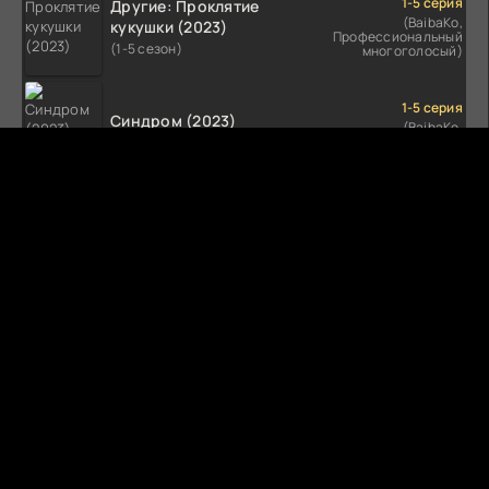
1-5 серия
Другие: Проклятие
(BaibaKo,
кукушки (2023)
Профессиональный
(1-5 сезон)
многоголосый)
1-5 серия
Синдром (2023)
(BaibaKo,
Профессиональный
(1-5 сезон)
многоголосый)