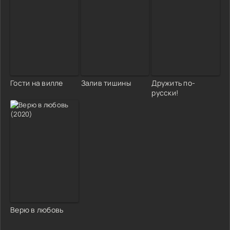
Гости на вилле
Залив тишины
Дружить по-
русски!
Верю в любовь