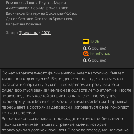
Романцов, Данила Якушев, Мария
Ахметзянова, Леонид Громов, Олег
Васильков, Екатерина Соколова-Жубер,
Данил Стеклов, Светлана Брюханова,
Валентина Кошкина
Жанр:
Триллеры
/
2020
8.6
(302 856)
8.6
(302 856)
Сюжет увлекательного фильма напоминает насколько, бывает
жизнь непредсказуемой. Бороздин с раннего детства мечтал
построить спортивную успешную карьеру, и в результате он
сумел добиться звание чемпиона в области легко атлетики. После
произошедшей ужасной аварии планы на светлое будущее
перечеркнуты, и больше не может заниматься бегом. Парнишка
перебывает в состоянии депрессии, исправиться с ней помогают
только пробежки.
Во время кросса начинает происходить что-то необъяснимое.
Парнишка начинает видеть странные сцены, которые
происходили в далеком прошлом. В городе последние несколько