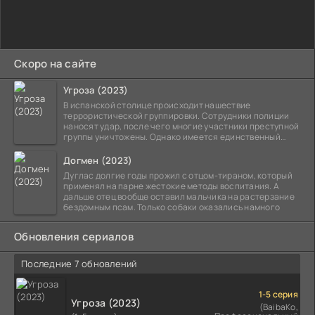
Скоро на сайте
Угроза (2023)
В испанской столице происходит нашествие
террористической группировки. Сотрудники полиции
наносят удар, после чего многие участники преступной
группы уничтожены. Однако имеется единственный
выживший,
Догмен (2023)
Дуглас долгие годы прожил с отцом-тираном, который
применял на парне жестокие методы воспитания. А
дальше отец вообще оставил мальчика на растерзание
бездомным псам. Только собаки оказались намного
Обновления сериалов
Последние 7 обновлений
1-5 серия
Угроза (2023)
(BaibaKo,