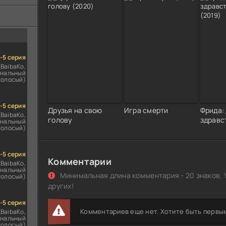
ездомным
сь
1-5 серия
(BaibaKo,
нальный
голосый)
1-5 серия
Друзья на свою
Игра смерти
Фрида:
(BaibaKo,
голову
здравс
нальный
голосый)
1-5 серия
Комментарии
(BaibaKo,
нальный
Минимальная длина комментария - 20 знаков. 
голосый)
других!
1-5 серия
Комментариев еще нет. Хотите быть первы
(BaibaKo,
нальный
голосый)