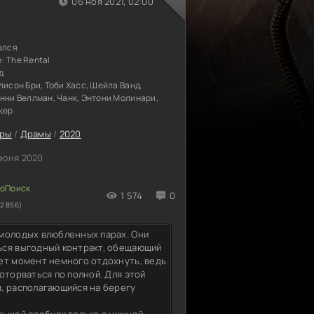
06 ноя 2021, 02:00
ался
е:
The Rental
д
лисон Бри, Тоби Хасс, Шейла Ванд,
нни Веллман, Чанк, Энтони Молинари,
кер
еры
/
Драмы
/
2020
июня 2020
1 574
0
2 856)
 молодых влюбленных парах. Они
ься выгодный контракт, обещающий
ет момент немного отдохнуть, ведь
оторваться по полной. Для этой
, располагающийся на берегу