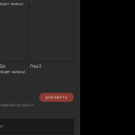
 Да
Лед 2
твует жизнь!
ДОБАВИТЬ
Уважайте себя и
м?