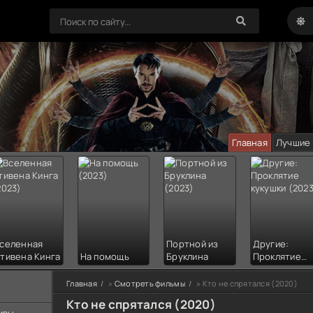
Главная
Лучшие
селенная
Портной из
Другие:
тивена Кинга
На помощь
Бруклина
Проклятие
кукушки
Главная
»
Смотреть фильмы
» Кто не спрятался (2020)
Кто не спрятался (2020)