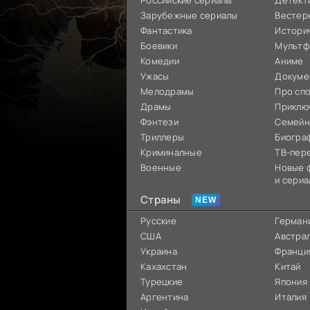
Российские сериалы
Детект
Зарубежные сериалы
Вестер
Фантастика
Истори
Боевики
Мультф
Комедии
Аниме
Ужасы
Докуме
Мелодрамы
Про сп
Драмы
Приклю
Фэнтези
Семей
Триллеры
Биогра
Криминалные
ТВ-пер
Военные
Новые 
и сериа
Страны
Русские
Герман
США
Австра
Украина
Франци
Кахахстан
Китай
Турецкие
Япония
Аргентина
Италия