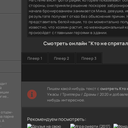
На стене висят фотографии, которые показывают бо
стороны, они приняли решение поскорее забронирова
начала бронированием занимается Мина, девушка, и
результате получает отказ без объяснения причин. Н
представитель белой нации, то он моментально пол
известно, что хозяин растит, но межнациональный к
произойдет с главными героями в здании.
Смотреть онлайн "Кто не спрятал
Плеер 1
Плеер 2
Плеер 3
одит
й
Пишем какой нибудь текст с
смотреть Кто 
лиции
Ужасы / Триллеры / Драмы / 2020 и добавле
огие
нибудь интересное.
ы
я
 отцом-
на парне
Рекомендуем посмотреть:
. А