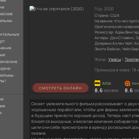
ивы
ны
Год:
2020
ческие
Страна:
США
ильмы
Название:
Кто не спрят
Оригинальное названи
Режиссер:
Адам Вингар
нтальные
Актеры:
Дэн Стивенс, Э
орт
Джереми Аллен Уайт, Ко
чения
Эмити Бэйкон, Чейз Бар
ные
Жанр:
Ужасы
/
Трилл
фические
едачи
Премьера в мире:
18 
фильмы
лы!
СМОТРЕТЬ ОНЛАЙН
8.6
8.6
(302 856)
(30
ия
Сюжет увлекательного фильма рассказывает о двух
лия
хорошенько поработали, чтобы для фирмы заключит
я
в будущем принести хороший доход. Теперь наступа
близятся выходные, и веселая компания собирается 
цели они себе присмотрели в аренду роскошный дом
океана.