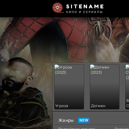
SITENAME
КИНО И СЕРИАЛЫ
В
Угроза
Догмен
С
Жанры