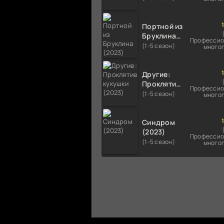
Портной из
Бруклина
Профессио
(2023)
(1-5 сезон)
много
Другие:
Проклятие
Профессио
кукушки
(1-5 сезон)
много
(2023)
Синдром
(2023)
Профессио
(1-5 сезон)
много