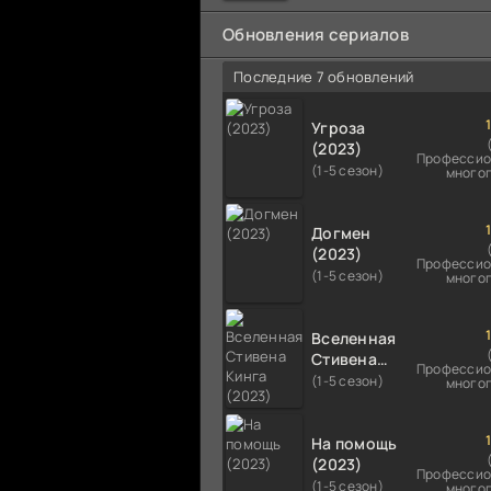
мальчика на растерзание б
псам. Только собаки оказали
Обновления сериалов
намного
Последние 7 обновлений
Угроза
(2023)
Профессио
(1-5 сезон)
много
Догмен
(2023)
Профессио
(1-5 сезон)
много
Вселенная
Стивена
Профессио
Кинга
(1-5 сезон)
много
(2023)
На помощь
(2023)
Профессио
(1-5 сезон)
много