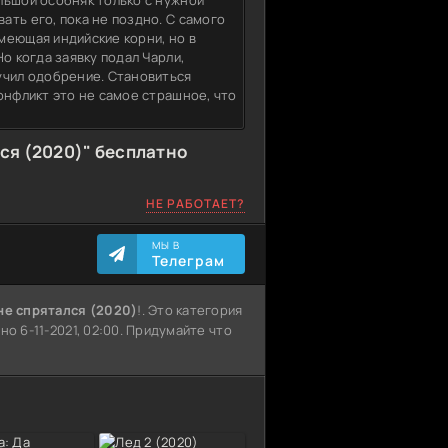
льшой особняк только с нужной
ть его, пока не поздно. С самого
меющая индийские корни, но в
о когда заявку подал Чарли,
учил одобрение. Становиться
онфликт это не самое страшное, что
ся (2020)" бесплатно
НЕ РАБОТАЕТ?
МЫ В
Телеграм
не спрятался (2020)
!. Это категория
но 6-11-2021, 02:00. Придумайте что