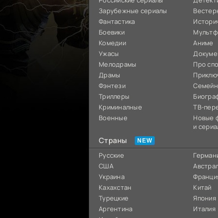
Российские сериалы
Детект
Зарубежные сериалы
Вестер
Фантастика
Истори
Боевики
Мультф
Комедии
Аниме
Ужасы
Докуме
Мелодрамы
Про сп
Драмы
Приклю
Фэнтези
Семей
Триллеры
Биогра
Криминалные
ТВ-пер
Военные
Новые 
и сериа
Страны
Русские
Герман
США
Австра
Украина
Франци
Кахахстан
Китай
Турецкие
Япония
Аргентина
Италия