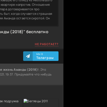
ехавшую в столицу из небольшого
в квартире напротив. Отношения
 пара договаривается про
ь быт, когда случается страшная
я Аманда остается сиротой. Он
нды (2018)" бесплатно
НЕ РАБОТАЕТ?
МЫ В
Телеграм
ая жизнь Аманды (2018)
!. Это
021, 19:37. Придумайте что нибудь