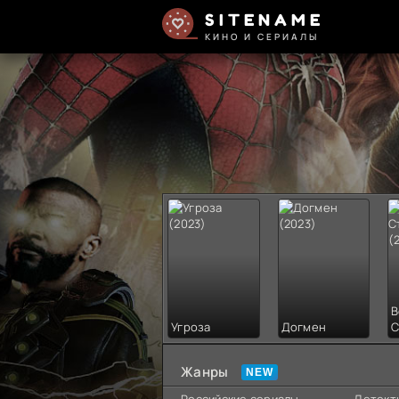
SITENAME
КИНО И СЕРИАЛЫ
В
Угроза
Догмен
С
Жанры