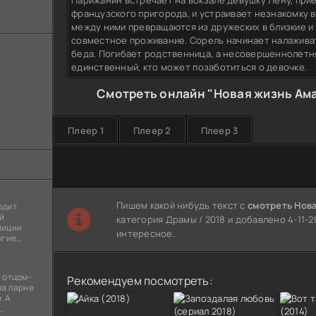
Парижанин встречает на вокзале девушку Лену, при
французского пригорода, и устраивает незнакомку 
между ними превращаются из дружеских в близкие и
совместное проживание. Сорель начинает налаживат
беда. Погибает родственница, а несовершеннолетня
единственный, кто может позаботиться о девочке.
Смотреть онлайн "Новая жизнь Ама
Плеер 1
Плеер 2
Плеер 3
Пишем какой нибудь текст с
смотреть Нов
одит
й
категория Драмы / 2018 и добавлено 4-11-2
лиции
интересное.
огие
ы
я
 отцом-
Рекомендуем посмотреть:
на парне
. А