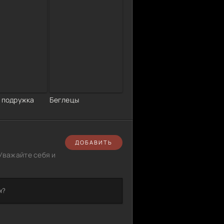
к подружка
Беглецы
ДОБАВИТЬ
Уважайте себя и
м?