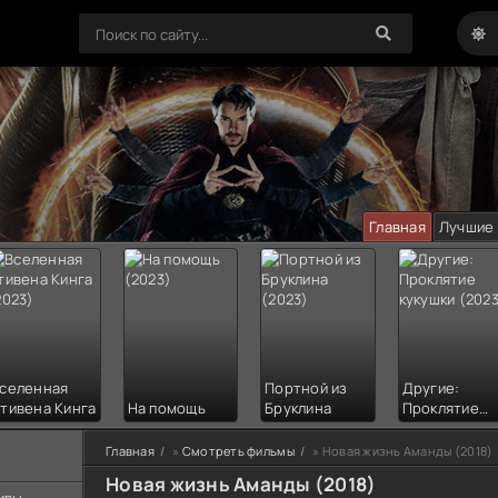
Главная
Лучшие
селенная
Портной из
Другие:
тивена Кинга
На помощь
Бруклина
Проклятие
кукушки
Главная
»
Смотреть фильмы
» Новая жизнь Аманды (2018)
Новая жизнь Аманды (2018)