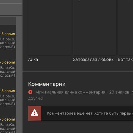
ездомным
сь
1-5 серия
(BaibaKo,
нальный
голосый)
Айка
Запоздалая любовь
Вот та
1-5 серия
(BaibaKo,
нальный
голосый)
Комментарии
1-5 серия
Минимальная длина комментария - 20 знаков. 
(BaibaKo,
других!
нальный
голосый)
Комментариев еще нет. Хотите быть первы
1-5 серия
(BaibaKo,
нальный
голосый)