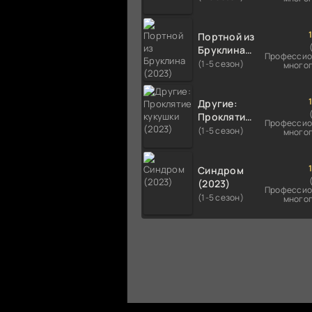
Портной из
Бруклина
Профессио
(2023)
(1-5 сезон)
много
Другие:
Проклятие
Профессио
кукушки
(1-5 сезон)
много
(2023)
Синдром
(2023)
Профессио
(1-5 сезон)
много