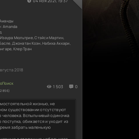
04 ноя 2021, 19:37
 Аманды
е:
Amanda
д
 Изаура Мюльтрие, Стэйси Мартин,
Басле, Джонатан Коэн, Набиха Аккари,
ангаре, Клер Тран
августа 2018
1 503
0
2 856)
амостоятельной жизнью, не
тном существовании отсутствуют
 человека. Вспыльчивый одиночка
 поступка, обижается и уходит из
время забрать маленькую