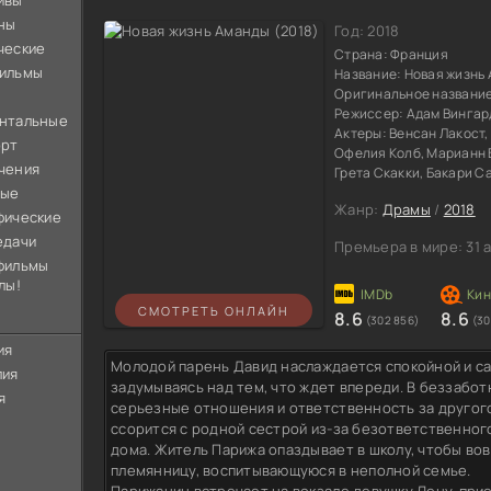
ивы
ны
Год:
2018
ческие
Страна:
Франция
ильмы
Название:
Новая жизнь
Оригинальное названи
Режиссер:
Адам Вингар
нтальные
Актеры:
Венсан Лакост,
орт
Офелия Колб, Марианн 
чения
Грета Скакки, Бакари С
ные
Жанр:
Драмы
/
2018
фические
едачи
Премьера в мире:
31 
фильмы
лы!
СМОТРЕТЬ ОНЛАЙН
8.6
8.6
(302 856)
(30
ия
Молодой парень Давид наслаждается спокойной и с
лия
задумываясь над тем, что ждет впереди. В беззабо
я
серьезные отношения и ответственность за другого
ссорится с родной сестрой из-за безответственного
дома. Житель Парижа опаздывает в школу, чтобы во
племянницу, воспитывающуюся в неполной семье.