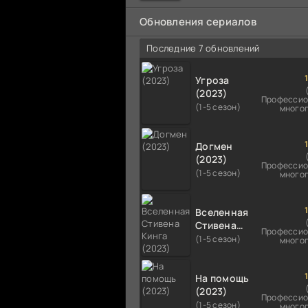
мальчика на растерзание б
псам. Только собаки оказали
Обновления сериалов
намного
Последние 7 обновлений
Угроза
(2023)
Профессио
(1-5 сезон)
много
Догмен
(2023)
Профессио
(1-5 сезон)
много
Вселенная
Стивена
Профессио
Кинга
(1-5 сезон)
много
(2023)
На помощь
(2023)
Профессио
(1-5 сезон)
много