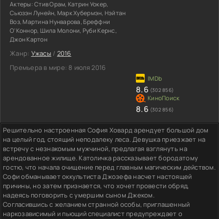
Актеры:
Стив Орам, Катрин Уокер,
Сьюзэн Лунейн, Марк Хубермэн, Нэйтан
Воз, Мартина Нунварова, Бреффни
О'Коннор, Шила Молони, Руби Кернс,
Джон Картон
Жанр:
Ужасы
/
2016
Премьера в мире:
8 июля 2016
8.6
(302 856)
8.6
(302 856)
Решительно настроенная София Ховард арендует большой дом
на целый год, стоящий неподалеку леса. Девушка приезжает на
встречу с незнакомым мужчиной, предлагая взглянуть на
арендованное жилище. Католичка рассказывает бородатому
гостю, что начала очищение перед главным магическим действом.
Софи обманывает оккультиста Джозефа насчет настоящей
причины, но затем признается, что хочет провести обряд,
надеясь поговорить с умершим сыном Джеком.
Согласившись с желанием странной особы, приглашенный
наркозависимый и пьющий специалист предупреждает о