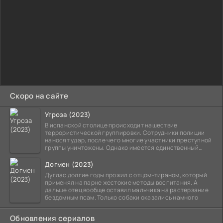
Скоро на сайте
Угроза (2023)
В испанской столице происходит нашествие
террористической группировки. Сотрудники полиции
наносят удар, после чего многие участники преступной
группы уничтожены. Однако имеется единственный
выживший,
Догмен (2023)
Дуглас долгие годы прожил с отцом-тираном, который
применял на парне жестокие методы воспитания. А
дальше отец вообще оставил мальчика на растерзание
бездомным псам. Только собаки оказались намного
Обновления сериалов