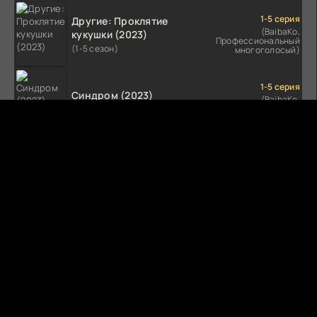
1-5 серия
Другие: Проклятие
(BaibaKo,
кукушки (2023)
Профессиональный
(1-5 сезон)
многоголосый)
1-5 серия
Синдром (2023)
(BaibaKo,
Профессиональный
(1-5 сезон)
многоголосый)