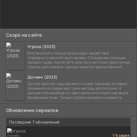
Скоро на сайте
Угроза (2023)
В испанской столице происходит нашествие
террористической группировки. Сотрудники полиции
наносят удар, после чего многие участники преступной
группы уничтожены. Однако имеется единственный
выживший,
Догмен (2023)
Дуглас долгие годы прожил с отцом-тираном, который
применял на парне жестокие методы воспитания. А
дальше отец вообще оставил мальчика на растерзание
бездомным псам. Только собаки оказались намного
Обновления сериалов
Последние 7 обновлений
1-5 серия