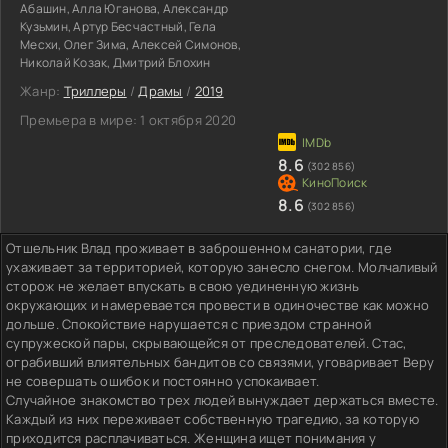
Абашин, Алла Юганова, Александр
Кузьмин, Артур Бесчастный, Гела
Месхи, Олег Зима, Алексей Симонов,
Николай Козак, Дмитрий Блохин
Жанр:
Триллеры
/
Драмы
/
2019
Премьера в мире:
1 октября 2020
8.6
(302 856)
8.6
(302 856)
Отшельник Влад проживает в заброшенном санатории, где
ухаживает за территорией, которую занесло снегом. Молчаливый
сторож не желает впускать в свою уединенную жизнь
окружающих и намеревается провести в одиночестве как можно
дольше. Спокойствие нарушается с приездом странной
супружеской пары, скрывающейся от преследователей. Стас,
ограбивший влиятельных бандитов со связями, уговаривает Веру
не совершать ошибок и постоянно успокаивает.
Случайное знакомство трех людей вынуждает держаться вместе.
Каждый из них переживает собственную трагедию, за которую
приходится расплачиваться. Женщина ищет понимания у