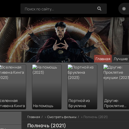
Главная
Лучшие
селенная
Портной из
Другие:
тивена Кинга
На помощь
Бруклина
Проклятие
кукушки
Главная
»
Смотреть фильмы
» Полночь (2021)
Полночь (2021)