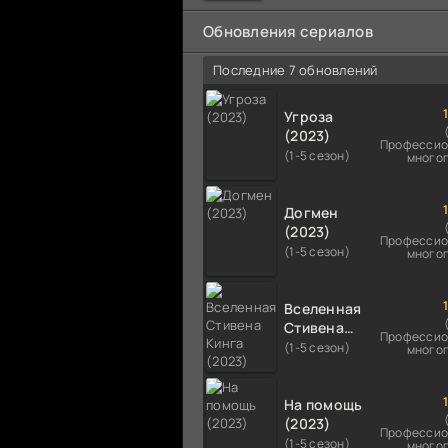
мальчика на растерзание б
псам. Только собаки оказали
Обновления сериалов
намного
Последние 7 обновлений
Угроза
(2023)
Профессио
(1-5 сезон)
много
Догмен
(2023)
Профессио
(1-5 сезон)
много
Вселенная
Стивена
Профессио
Кинга
(1-5 сезон)
много
(2023)
На помощь
(2023)
Профессио
(1-5 сезон)
много