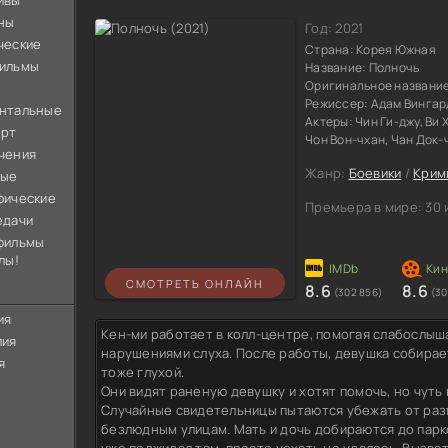
ивы
ны
Год:
2021
ческие
Страна:
Корея Южная
ильмы
Название:
Полночь
Оригинальное названи
Режиссер:
Адам Вингар
нтальные
Актеры:
Чин Ги-джу, Ви 
орт
Чон Вон-чхан, Чан Док-
чения
Жанр:
Боевики
/
Крим
ные
фические
Премьера в мире:
30 
едачи
фильмы
лы!
СМОТРЕТЬ ОНЛАЙН
8.6
8.6
(302 856)
(30
ия
Кен-ми работает в колл-центре, помогая слабослыш
лия
нарушениями слуха. После работы, девушка собирает
я
тоже глухой.
Они видят раненую девушку и хотят помочь, но чуть
Случайные свидетельницы пытаются убежать от раз
безлюдным улицам. Мать и дочь добираются до парко