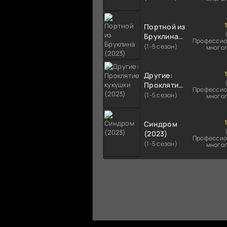
Портной из
Бруклина
Профессио
(2023)
(1-5 сезон)
много
Другие:
Проклятие
Профессио
кукушки
(1-5 сезон)
много
(2023)
Синдром
(2023)
Профессио
(1-5 сезон)
много