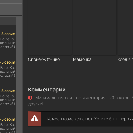
ездомным
сь
1-5 серия
(BaibaKo,
нальный
голосый)
Огонек-Огниво
Мамочка
Клод в
1-5 серия
(BaibaKo,
нальный
голосый)
Комментарии
1-5 серия
(BaibaKo,
Минимальная длина комментария - 20 знаков. 
нальный
других!
голосый)
Комментариев еще нет. Хотите быть первы
1-5 серия
(BaibaKo,
нальный
голосый)