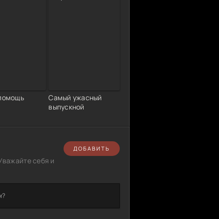
 помощь
Самый ужасный
выпускной
ДОБАВИТЬ
Уважайте себя и
м?