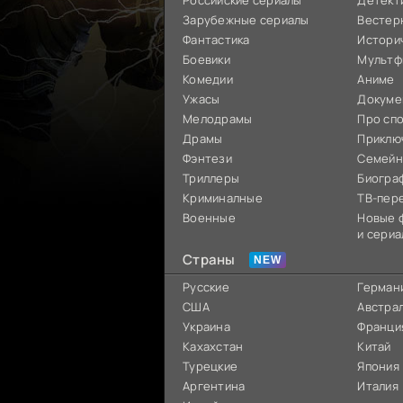
Российские сериалы
Детект
Зарубежные сериалы
Вестер
Фантастика
Истори
Боевики
Мультф
Комедии
Аниме
Ужасы
Докуме
Мелодрамы
Про сп
Драмы
Приклю
Фэнтези
Семей
Триллеры
Биогра
Криминалные
ТВ-пер
Военные
Новые 
и сериа
Страны
Русские
Герман
США
Австра
Украина
Франци
Кахахстан
Китай
Турецкие
Япония
Аргентина
Италия