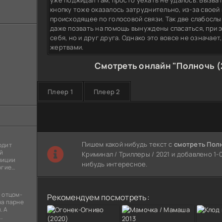
уже поджидал там, просто уехать не удалось. Вызва
кнопку тоже оказалось затруднительно, из-за своей
происходящее по голосовой связи. Так две слабос
даже позвать на помощь вынуждены спасаться, при э
себя, но и друг друга. Однако это вовсе не означает
жертвами.
Смотреть онлайн "Полночь (
Плеер 1
Плеер 2
Пишем какой нибудь текст с
смотреть Полн
одит
й
Криминал / Триллеры / 2021 и добавлено 1-
лиции
нибудь интересное.
огие
ы
я
 отцом-
Рекомендуем посмотреть:
на парне
. А