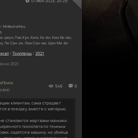
01 июн 2023, 20:29
е:
Mideunaiteu
д
Ха-джун, Пак Хун, Киль Хэ-ён, Ким Хе-юн,
чу, Ли Сан-хи, Лим Сон-ми, Щин Ми-ён
инал
/
Триллеры
/
2021
июня 2021
546
0
2 856)
ащим клиентам, сама страдает
ся в поездку, вместе с матерью,
 не становится жертвами маньяки.
ъяренного психопата по темным
вки, садятся в машину, но убийца