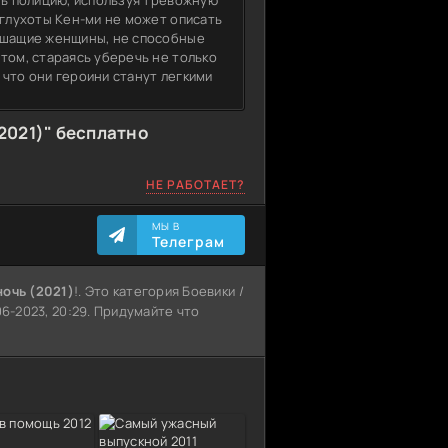
ть полицию, используя тревожную
 глухоты Кен-ми не может описать
лышащие женщины, не способные
том, стараясь уберечь не только
, что они героини станут легкими
2021)" бесплатно
НЕ РАБОТАЕТ?
МЫ В
Телеграм
очь (2021)
!. Это категория Боевики /
06-2023, 20:29. Придумайте что