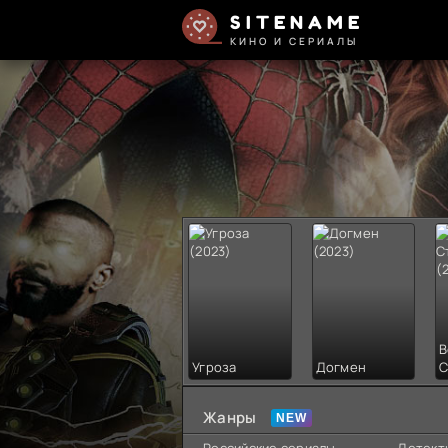
SITENAME
КИНО И СЕРИАЛЫ
В
Угроза
Догмен
С
Жанры