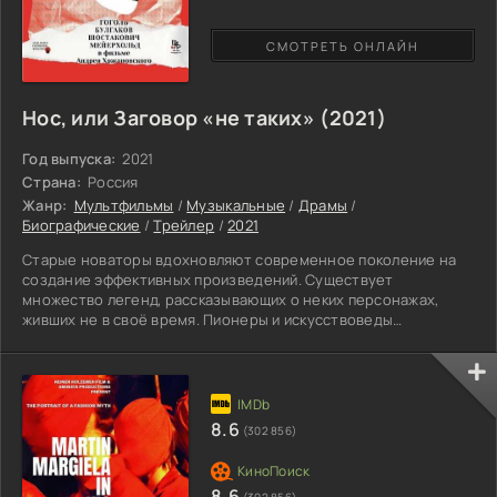
СМОТРЕТЬ ОНЛАЙН
Нос, или Заговор «не таких» (2021)
Год выпуска:
2021
Страна:
Россия
Жанр:
Мультфильмы
/
Музыкальные
/
Драмы
/
Биографические
/
Трейлер
/
2021
Старые новаторы вдохновляют современное поколение на
создание эффективных произведений. Существует
множество легенд, рассказывающих о неких персонажах,
живших не в своё время. Пионеры и искусствоведы
неоднократно сталкивались со злостными нарушителями, но
никогда не опускали нос, двигаясь навстречу завтрашнему
дню. Жертвуя своим достоинством, честью и светлым
будущем, готовы идти по головам конкурентов. Кинолента
поведает об известных персонах прошлого века.
8.6
(302 856)
Познакомившись с Николаем Гоголем,
8.6