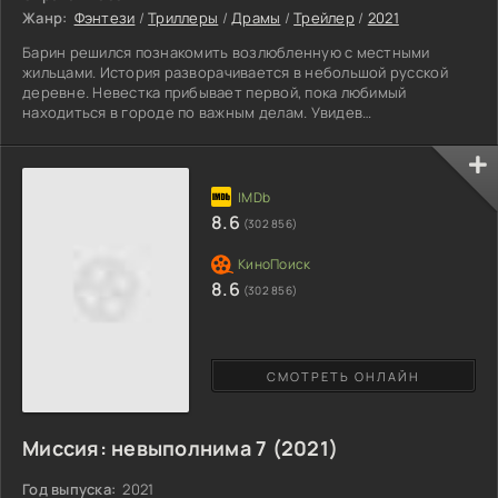
Жанр:
Фэнтези
/
Триллеры
/
Драмы
/
Трейлер
/
2021
Барин решился познакомить возлюбленную с местными
жильцами. История разворачивается в небольшой русской
деревне. Невестка прибывает первой, пока любимый
находиться в городе по важным делам. Увидев
очаровательную красотку, от малого до великого смотрят на
внешность и погружаются в мир фантазий. Понимая, что
красота не далась незнакомке просто так, она выменяла её у
чёрта на эмоции. Один мужчина удержался от превосходства
появившейся несносной девицы. Удержав себя, он сможет
8.6
(302 856)
сопротивляться
8.6
(302 856)
СМОТРЕТЬ ОНЛАЙН
Миссия: невыполнима 7 (2021)
Год выпуска:
2021