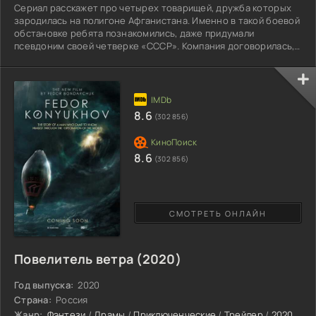
Сериал расскажет про четырех товарищей, дружба которых
зародилась на полигоне Афганистана. Именно в такой боевой
обстановке ребята познакомились, даже придумали
псевдоним своей четверке «СССР». Компания договорилась,
что после окончания службы они сохранят отношения, будут
помогать друг другу на гражданке. Демобилизовалась парни
в 1981 году, с мыслями о светлом будущем они спешат в
Москву. В большом городе как раз проходил ажиотаж
олимпиады. Брежневское правление вызывает ощущения
8.6
(302 856)
остановки
8.6
(302 856)
СМОТРЕТЬ ОНЛАЙН
Повелитель ветра (2020)
Год выпуска:
2020
Страна:
Россия
Жанр:
Фэнтези
/
Драмы
/
Приключенческие
/
Трейлер
/
2020