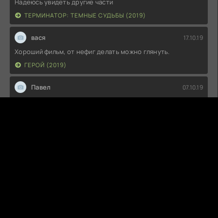
Надеюсь увидеть другие части
ТЕРМИНАТОР: ТЕМНЫЕ СУДЬБЫ (2019)
вася
17.10.19
Хороший фильм, от нефиг делать можно глянуть.
ГЕРОЙ (2019)
Павел
07.10.19
Снято позорно! Не стал дальше смотреть!
ПРОЕКТ «ДИНОЗАВР» (2015)