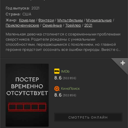
Год выпуска:
2021
Страна:
США
Жанр:
Комедии
/
Фэнтези
/
Мультфильмы
/
Музыкальные
/
Приключенческие
/
Семейные
/
Трейлер
/
2021
Маленькая девочка столкнется с современными проблемами
сверстников. Родители рождены с уникальными
способностями, передающимися с поколением, но главной
героине предстоит осознать все ошибки природы. Вместе с
другими членами рода ей необходимо принять на себя и
смирится с ужасными последствиями правды. Оказывается,
красавица родилась без намека на какую-то сверхсилу, что
сильно ударит по самолюбию и восприятию окружающими.
Территория Колумбии, небольшой городок в окрестности,
8.6
(302 856)
становится домом
8.6
(302 856)
СМОТРЕТЬ ОНЛАЙН