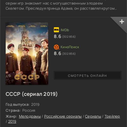
серии игр знакомит нас с могущественным злодеем
Скелетом. Преследуя принца Адама, он расставлял кругом
коварные ловушки. Получив сверхъестественные
способности, престолонаследник превратился в Хи-Мэна.
Строя планы захватить мир, чародей уничтожал все живое на
своем пути, обращая целые города и селения в пепел. Собрав
многотысячное войско, предводитель сил зла был близок к
8.6
(302 856)
заветной
8.6
(302 856)
СМОТРЕТЬ ОНЛАЙН
СССР (сериал 2019)
Год выпуска:
2019
Страна:
Россия
Жанр:
Мелодрамы
/
Российские сериалы
/
Сериалы
/
Трейлер
/
2019