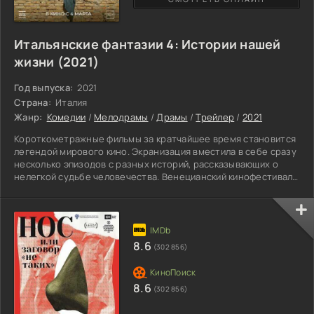
Итальянские фантазии 4: Истории нашей
жизни (2021)
Год выпуска:
2021
Страна:
Италия
Жанр:
Комедии
/
Мелодрамы
/
Драмы
/
Трейлер
/
2021
Короткометражные фильмы за кратчайшее время становится
легендой мирового кино. Экранизация вместила в себе сразу
несколько эпизодов с разных историй, рассказывающих о
нелегкой судьбе человечества. Венецианский кинофестиваль
и известная картина «Золотой глобус» нашли место во
всемогущественной трилогии. Мир создан с удивительными
приключениями, где рассказывается о двойнике Элвиса
Пресли, мужчины, ставшей необъятной звездой и важной
особой в дворце культуры. Первый представитель борцов с
8.6
(302 856)
мафией
8.6
(302 856)