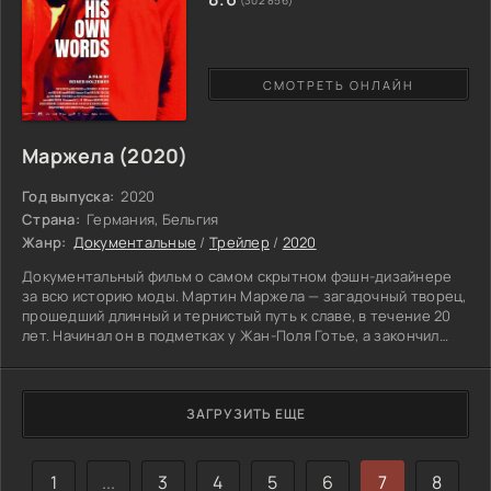
(302 856)
СМОТРЕТЬ ОНЛАЙН
Маржела (2020)
Год выпуска:
2020
Страна:
Германия, Бельгия
Жанр:
Документальные
/
Трейлер
/
2020
Документальный фильм о самом скрытном фэшн-дизайнере
за всю историю моды. Мартин Маржела — загадочный творец,
прошедший длинный и тернистый путь к славе, в течение 20
лет. Начинал он в подметках у Жан-Поля Готье, а закончил
креативным директором Hermes. Гений модной индустрии
отличался своими необычными и даже революционными
взглядами. Герой сохранял анонимность: никто не видел его,
нет никаких фото и интервью. Модные показы чудаковатого
ЗАГРУЗИТЬ ЕЩЕ
модельера больше похожи на театральные постановки, лица
1
...
3
4
5
6
7
8