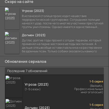
Скоро на сайте
Угроза (2023)
В испанской столице происходит нашествие
террористической группировки. Сотрудники полиции
наносят удар, после чего многие участники преступной
группы уничтожены. Однако имеется единственный
выживший,
Догмен (2023)
Дуглас долгие годы прожил с отцом-тираном, который
применял на парне жестокие методы воспитания. А
дальше отец вообще оставил мальчика на растерзание
бездомным псам. Только собаки оказались намного
Обновления сериалов
Последние 7 обновлений
1-5 серия
Угроза (2023)
(BaibaKo,
Профессиональный
(1-5 сезон)
многоголосый)
1-5 серия
Догмен (2023)