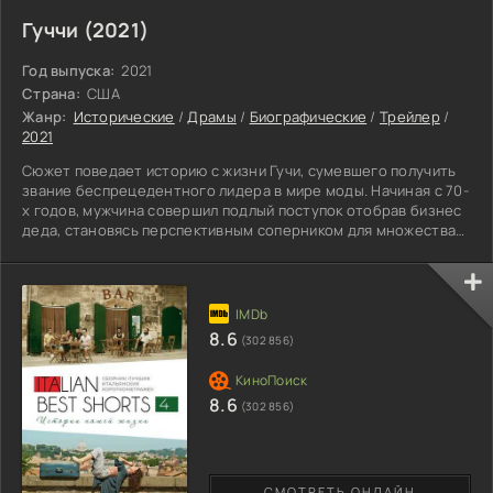
Гуччи (2021)
Год выпуска:
2021
Страна:
США
Жанр:
Исторические
/
Драмы
/
Биографические
/
Трейлер
/
2021
Сюжет поведает историю с жизни Гучи, сумевшего получить
звание беспрецедентного лидера в мире моды. Начиная с 70-
х годов, мужчина совершил подлый поступок отобрав бизнес
деда, становясь перспективным соперником для множества
любителей красивой одежды и уникального дизайна. Конец
80-х годов, показал могущество власти, поскольку мир увидел
153 фирменных магазина по всему государству и ближайших
цивилизациях. Короткий промежуток времени помог
семейству получить вознаграждение в миллионах долларов.
8.6
(302 856)
8.6
(302 856)
СМОТРЕТЬ ОНЛАЙН