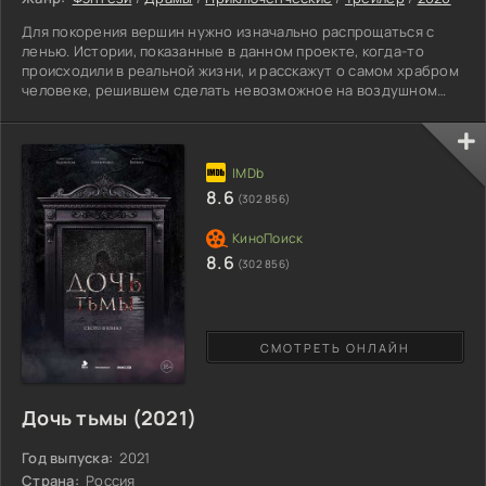
Для покорения вершин нужно изначально распрощаться с
ленью. Истории, показанные в данном проекте, когда-то
происходили в реальной жизни, и расскажут о самом храбром
человеке, решившем сделать невозможное на воздушном
шаре. В эпицентре окажется Конюхов с великим
изобретением. Его все считают путешественником, но на
самом деле отнести его относят также и к испытателям.
Мужчина одиннадцать дней жил в небе, показывая, что вокруг
Земли реально пролететь на таком простом устройстве.
8.6
(302 856)
Нужно лишь
8.6
(302 856)
СМОТРЕТЬ ОНЛАЙН
Дочь тьмы (2021)
Год выпуска:
2021
Страна:
Россия