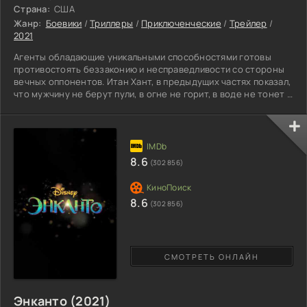
Страна:
США
Жанр:
Боевики
/
Триллеры
/
Приключенческие
/
Трейлер
/
2021
Агенты обладающие уникальными способностями готовы
противостоять беззаконию и несправедливости со стороны
вечных оппонентов. Итан Хант, в предыдущих частях показал,
что мужчину не берут пули, в огне не горит, в воде не тонет и
даже поезд, движущийся на огромной скорости –
остановиться у его ног. Сейчас, герою придется столкнуться
с новыми, гораздо серьезней противниками, чтобы
предотвратить наступающий конец всего живого на Земле.
Миссия вызовет в парня шок, поскольку соперник владеет
8.6
(302 856)
8.6
(302 856)
СМОТРЕТЬ ОНЛАЙН
Энканто (2021)