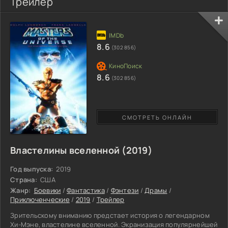
Трейлер
8.6
(302 856)
8.6
(302 856)
СМОТРЕТЬ ОНЛАЙН
Властелины вселенной (2019)
Год выпуска:
2019
Страна:
США
Жанр:
Боевики
/
Фантастика
/
Фэнтези
/
Драмы
/
Приключенческие
/
2019
/
Трейлер
Зрительскому вниманию предстает история о легендарном
Хи-Мэне, властелине вселенной. Экранизация популярнейшей