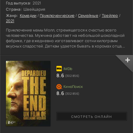
Год выпуска:
2021
Страна:
Швейцария
Жанр:
Комедии
/
Приключенческие
/
Семейные
/
Трейлер
/
2021
Приключение мамы Молл, стремящегося к счастью всего
человечества. Мужчина работает на небольшой шоколадной
фабрике, где ежедневно изготавливают сотни килограмм
вкусных сладостей. Деткам удается бывать в хоромах отца,
лакомиться сладкими конфетами, пирожными и другими
вкуснейшими творениями. Предводитель семьи трудиться на
службе, получая деньги, чтобы прокормить поколения, его
проказники попадают в неприятность. Босс со своими
отпрысками является серьезным конкурентом. Каждый с
8.6
(302 856)
героев желает
8.6
(302 856)
СМОТРЕТЬ ОНЛАЙН