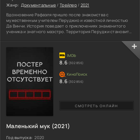
Жанр:
Документальные
/
Трейлер
/
2021
Вдохновение Рафаэля пришло после знакомства с
мужественным учителем Перуджио и известной личностью
Да Винчи. История поведает о приключениях знаменитого
ученика и знатного маэстро. Территория Перуджи становится
первым местом встречи двух отважных мастеров. Затем
юношеские годы и становление великой жертвой во
Флоренции. Кому удалось поработать с миниатюрными
шедеврами и лично знакомы с Палаццио Корсини, сможет
открыть для себя грани реальности. Рим – пространство
8.6
(302 856)
особого дизайна, где были
8.6
(302 856)
СМОТРЕТЬ ОНЛАЙН
Маленький мук (2021)
Год выпуска:
2020