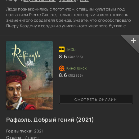
Люди познакомились с логотипом, ставшим культовым под
названием Pierre Cadine, только некоторым известна жизнь
знаменитого создателя бренда. Знаете, что способствовало
Пьеру Кардену к созданию уникального мирового бутика с
непревзойденными модельными товарами. История
свидетельствует о жизненных путях, непростых начинаниях,
творческому образованию и стремлении выбраться с
бедности, став популярной иконой современности.
Модельер, самостоятельно предоставил режиссерам и
8.6
(302 856)
сценаристам сюжета,
8.6
(302 856)
СМОТРЕТЬ ОНЛАЙН
Рафаэль. Добрый гений (2021)
Год выпуска:
2021
Страна:
Италия