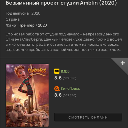
Безымянный проект студии Amblin (2020)
Год выпуска:
2020
Страна:
Жанр:
Трейлер
/
2020
Это новая работа от студии под началом непревзойденного
Стивена Спилберга. Данный человек уже давно прочно вошел
в мир кинематографа, и останется в нем на несколько веков,
ведь можно пребывать в полной уверенности, что все, к чему
мужчина прикасается, стопроцентно будет интересным и
увлекательным, профессионально проработанным. О сюжете
ничего не известно, но можно сказать с уверенностью, что
зрители увидят нечто прекрасное. До дня премьеры
осталось мало времени, и уже скоро мы сможем лично
8.6
(302 856)
8.6
(302 856)
СМОТРЕТЬ ОНЛАЙН