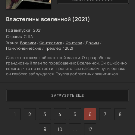
Властелины вселенной (2021)
Год выпуска:
2021
Страна:
США
Жанр:
Боевики
/
Фантастика
/
Фэнтези
/
Драмы
/
Приключенческие
/
Трейлер
/
2021
Скелетор жаждет абсолютной власти. Он разработал
грандиозный план по порабощению Вселенной. Он ошибочно
полагал, что не встретит препятствия на своем пути, однако
он глубоко заблуждался. Группа доблестных защитников
грозится разрушить его великие устремления. Космический
злодей готовится нанести решающий удар по репутации
бесстрашного принца. Прекрасный Адам возглавляет
команду повстанцев. Он выступает за свободу подданных
ЗАГРУЗИТЬ ЕЩЕ
вселенского государства. Каждый из них волен
самостоятельно
1
2
3
4
5
6
7
8
9
10
...
17