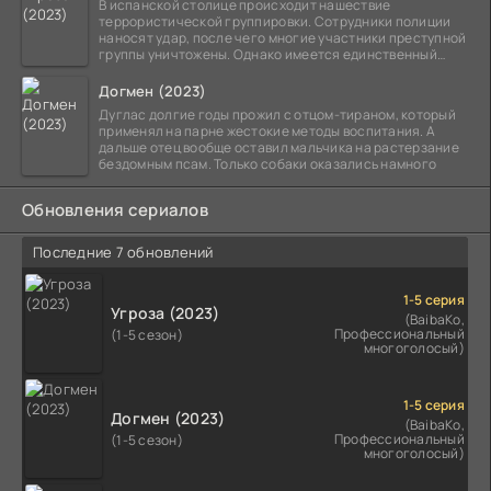
В испанской столице происходит нашествие
террористической группировки. Сотрудники полиции
наносят удар, после чего многие участники преступной
группы уничтожены. Однако имеется единственный
выживший,
Догмен (2023)
Дуглас долгие годы прожил с отцом-тираном, который
применял на парне жестокие методы воспитания. А
дальше отец вообще оставил мальчика на растерзание
бездомным псам. Только собаки оказались намного
Обновления сериалов
Последние 7 обновлений
1-5 серия
Угроза (2023)
(BaibaKo,
Профессиональный
(1-5 сезон)
многоголосый)
1-5 серия
Догмен (2023)
(BaibaKo,
Профессиональный
(1-5 сезон)
многоголосый)