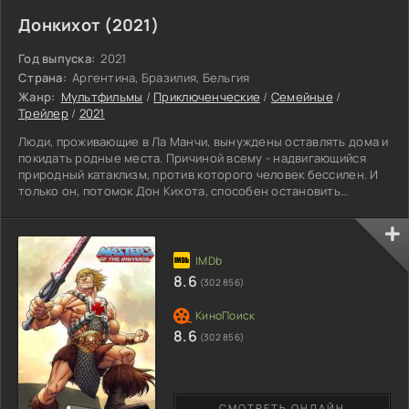
Донкихот (2021)
Год выпуска:
2021
Страна:
Аргентина, Бразилия, Бельгия
Жанр:
Мультфильмы
/
Приключенческие
/
Семейные
/
Трейлер
/
2021
Люди, проживающие в Ла Манчи, вынуждены оставлять дома и
покидать родные места. Причиной всему - надвигающийся
природный катаклизм, против которого человек бессилен. И
только он, потомок Дон Кихота, способен остановить
гигантский шторм. Надежды местных жителей возложены на
юного спасителя, который в силу своего возраста
бесстрашен и готов совершить любые подвиги.
Одиннадцатилетний Альфонсо выясняет, что шторм - это не
стихийное бедствие, а происки темных сил. Вместе со своими
8.6
(302 856)
верными друзьями
8.6
(302 856)
СМОТРЕТЬ ОНЛАЙН