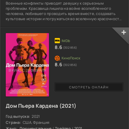
Военные конфликты приводят девушку к серьезным
проблемам. Красавица лишила на войне возлюбленного
человека, любившего проводить время вместе, создавать
культовые истории и погружаться во вселенную красочности
и превосходства. Сломленная физически и морально, чудо-
девушке приходится искать собственный путь, начинать
жизнь с начала и выстоять. Упорство и непревзойденный
талант дали шанс проявить себя, помогая остальным. С
очередной женщиной им придется написать невероятное
8.6
(302 856)
письмо на фронт, чтобы
8.6
(302 856)
СМОТРЕТЬ ОНЛАЙН
Дом Пьера Кардена (2021)
Год выпуска:
2021
Страна:
США, Франция
Жанр:
Документальные
/
Трейлер
/
2021