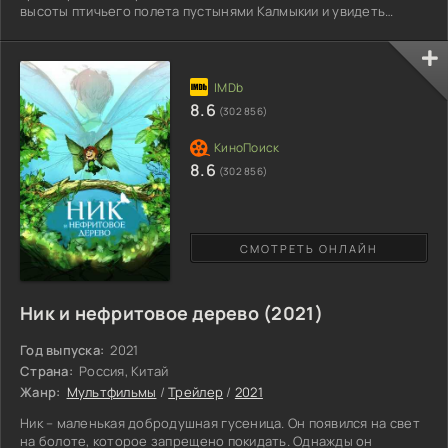
высоты птичьего полета пустынями Калмыкии и увидеть
беспокойные вулканы Камчатки. Россия поражает контрастом
своих территорий: степи, горы, леса, морские побережья,
холодные земли Сибири... Россия прекрасна в каждом своем
проявлении. Задача операторов - снять не просто
документальный фильм, в котором будут зафиксированы
8.6
(302 856)
красоты и
8.6
(302 856)
СМОТРЕТЬ ОНЛАЙН
Ник и нефритовое дерево (2021)
Год выпуска:
2021
Страна:
Россия, Китай
Жанр:
Мультфильмы
/
Трейлер
/
2021
Ник – маленькая добродушная гусеница. Он появился на свет
на болоте, которое запрещено покидать. Однажды он