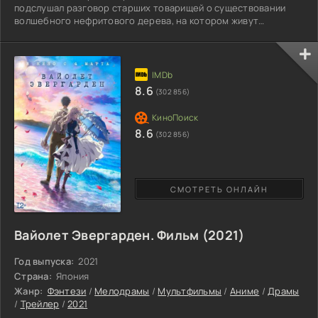
подслушал разговор старших товарищей о существовании
волшебного нефритового дерева, на котором живут
невероятной красоты бабочки. Это рай для лучших
насекомых, это прекрасный мир, о котором можно только
мечтать. Бесстрашный герой намерен выбраться из
вонючего болота и воссоединиться с элитой. Главный герой
отправляется в далекое путешествие. На своем пути он
8.6
(302 856)
встретит множество трудностей,
8.6
(302 856)
СМОТРЕТЬ ОНЛАЙН
Вайолет Эвергарден. Фильм (2021)
Год выпуска:
2021
Страна:
Япония
Жанр:
Фэнтези
/
Мелодрамы
/
Мультфильмы
/
Аниме
/
Драмы
/
Трейлер
/
2021