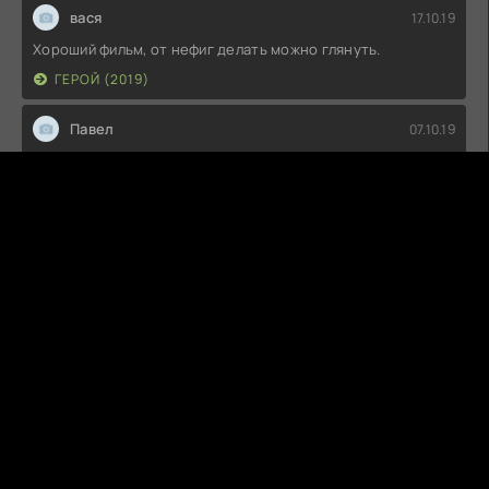
вася
17.10.19
Хороший фильм, от нефиг делать можно глянуть.
ГЕРОЙ (2019)
Павел
07.10.19
Снято позорно! Не стал дальше смотреть!
ПРОЕКТ «ДИНОЗАВР» (2015)