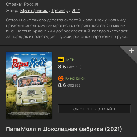
Страна:
Россия
Жанр:
Мультфильмы
/
Трейлер
/
2021
Оставшись с самого детства сиротой, маленькому мальчику
приходится одному выбираться с неприятностей. Он милый
внешностью, красивый и добросовестный, всегда выступает
за порядок и правосудие. Пускай, ребенок переходит в руки
родственников, к глубокому сожалению, близкие лишь
издеваются над ним, причиняя вред. Однажды, умудрившиеся
приемные родители, совершают глупый поступок, выставив
малыша за пределы дома, захлопнув дверь. Теперь ему
придется самостоятельно блудить по миру, изучая новые
8.6
(302 856)
8.6
(302 856)
СМОТРЕТЬ ОНЛАЙН
Папа Молл и Шоколадная фабрика (2021)