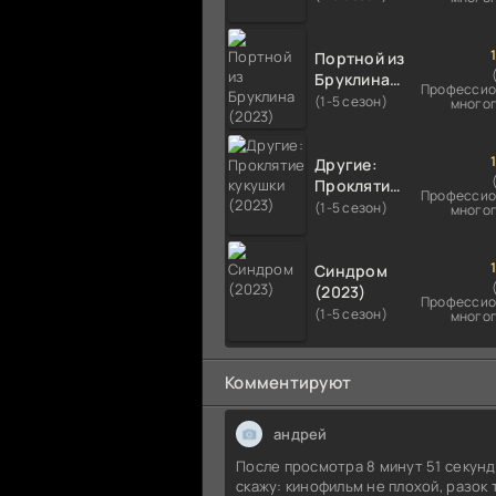
Портной из
Бруклина
Профессио
(2023)
(1-5 сезон)
много
Другие:
Проклятие
Профессио
кукушки
(1-5 сезон)
много
(2023)
Синдром
(2023)
Профессио
(1-5 сезон)
много
Комментируют
андрей
После просмотра 8 минут 51 секун
скажу: кинофильм не плохой, разок