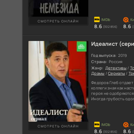
героиней телесериал
Бандиты не собирает
разрушила их планы. 
одноклассницу, но за
СМОТРЕТЬ ОНЛАЙН
8.6
8.6
Когда парень узнает 
(302 856)
(
оказалась любимая,
Идеалист (сери
Год выпуска:
2019
Страна:
Россия
Жанр:
Детективы
/
Т
Драмы
/
Сериалы
/
Тр
Федоров Глеб отдает 
коллеги зная как нас
героя не одобряются
Иногда грубость одол
профессиональным на
ему многое прощаетс
находят убитым, его 
Лучший работник упра
берет ситуацию в сво
СМОТРЕТЬ ОНЛАЙН
8.6
8.6
самостоятельно найти
(302 856)
(