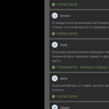
ГЕРОЙ (2019)
Алекс:
Стандартный криминальный боевик,
только что не везде есть перевод 
ГЕРОЙ (2019)
Huip
Хорошее продолжение прошлых ча
терминатора. Надеюсь увидеть дру
части
ТЕРМИНАТОР: ТЕМНЫЕ СУДЬБЫ (
вася
Хороший фильм, от нефиг делать м
глянуть.
ГЕРОЙ (2019)
Павел