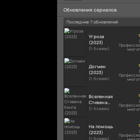
мальчика на растерзание б
псам. Только собаки оказали
Обновления сериалов
намного
Последние 7 обновлений
Угроза
(2023)
Профессио
(1-5 сезон)
много
Догмен
(2023)
Профессио
(1-5 сезон)
много
Вселенная
Стивена
Профессио
Кинга
(1-5 сезон)
много
(2023)
На помощь
(2023)
Профессио
(1-5 сезон)
много