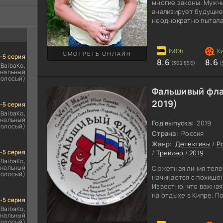
ездомным
многие законы. Мужчи
сь
анализирует будущие
неоднократно пытала
лошадке всегда удав
случилась непредвид
на серьезную встречу
СМОТРЕТЬ ОНЛАЙН
Тогда произошло нев
1-5 серия
8.6
8.6
(302 856)
(
Кутиком. Дронов план
(BaibaKo,
нальный
забыть об инциденте,
голосый)
Фальшивый фла
2019)
1-5 серия
(BaibaKo,
нальный
Год выпуска:
2019
голосый)
Страна:
Россия
Жанр:
Детективы
/
Р
1-5 серия
/
Трейлер
/
2019
(BaibaKo,
нальный
Сюжетная линия теле
голосый)
начинается с похище
Известно, что важна
на отдыхе в Кипре. П
1-5 серия
телеканалом сообщили
(BaibaKo,
афиширования всех г
нальный
голосый)
гражданства. Подозре