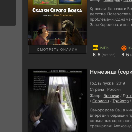
Красная Шапочка и Б
детства. Повзрослев,
проблемами. Одна узн
Злая Королева, и по
гномами. Другая же н
пытающихся съесть м
поросят. Каждая из г
крепкой дружбе. Огро
СМОТРЕТЬ ОНЛАЙН
выросшее из боба, п
8.6
8.6
(302 856)
(
не заметил, как любов
Немезида (сери
Год выпуска:
2019
Страна:
Россия
Жанр:
Боевики
/
Дете
/
Сериалы
/
Трейлер
Самородова Саша мно
Впереди у барышни п
серьезных соревнова
тренировки Александ
террористический взр