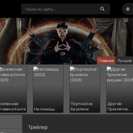
Главная
Лучшие
селенная
Портной из
Другие:
тивена Кинга
На помощь
Бруклина
Проклятие
кукушки
Трейлер