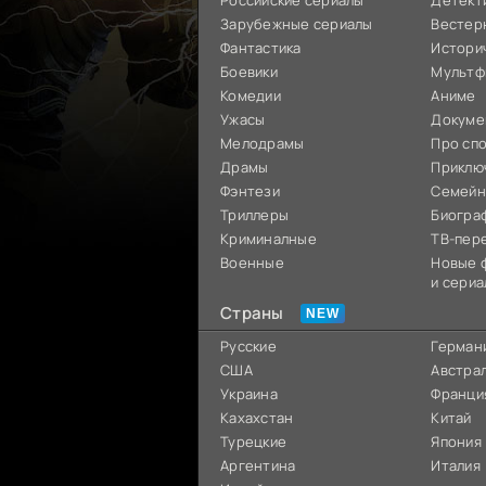
Российские сериалы
Детект
Зарубежные сериалы
Вестер
Фантастика
Истори
Боевики
Мультф
Комедии
Аниме
Ужасы
Докуме
Мелодрамы
Про сп
Драмы
Приклю
Фэнтези
Семей
Триллеры
Биогра
Криминалные
ТВ-пер
Военные
Новые 
и сериа
Страны
Русские
Герман
США
Австра
Украина
Франци
Кахахстан
Китай
Турецкие
Япония
Аргентина
Италия