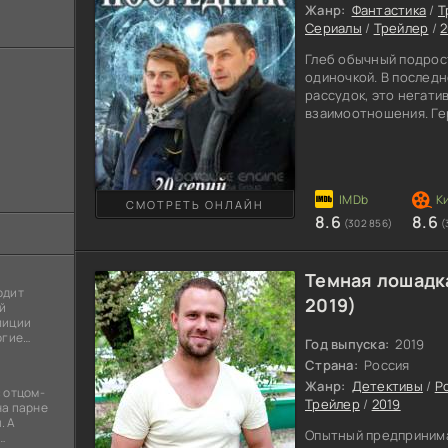
Жанр:
Фантастика
/
Т
Сериалы
/
Трейлер
/
2
Глеб обычный подрос
одиночкой. В последн
рассудок, это негати
взаимоотношения. Ге
«Посредник» вынужде
отправившись к бабу
городок. Тугарин мн
события которые нав
ждут очередные тяже
СМОТРЕТЬ ОНЛАЙН
8.6
8.6
придется столкнуться
(302 856)
(
начнется с
Темная лошадк
одит
2019)
й
лиции
огие
Год выпуска:
2019
ы
Страна:
Россия
я
Жанр:
Детективы
/
Р
 отцом-
Трейлер
/
2019
на парне
. А
Опытный предпринима