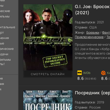
ивы
ны
G.I. Joe: Бросо
ческие
(2021)
ильмы
Год выпуска:
2021
нтальные
Страна:
США
орт
Жанр:
Боевики
/
Фант
Приключенческие
/
Т
чения
ные
Продолжение вечного
фические
G.I. Joe и банды «Ко
спецагентов всего св
едачи
Агенты обучаются и 
фильмы
жителей планеты име
лы!
славу. В очередной р
зловещими действиям
СМОТРЕТЬ ОНЛАЙН
арсенале у бандитов
8.6
8.6
ия
(302 856)
(
разработки и смерте
лия
активировано. Они не
я
Посредник (сер
Год выпуска:
2019
Страна:
Россия