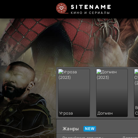
SITENAME
КИНО И СЕРИАЛЫ
В
Угроза
Догмен
С
Жанры