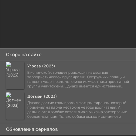
Скоро на сайте
Угроза (2023)
В испанской столице происходит нашествие
террористической группировки. Сотрудники полиции
наносят удар, после чего многие участники преступной
группы уничтожены. Однако имеется единственный
выживший,
Догмен (2023)
Дуглас долгие годы прожил с отцом-тираном, который
применял на парне жестокие методы воспитания. А
дальше отец вообще оставил мальчика на растерзание
бездомным псам. Только собаки оказались намного
Обновления сериалов