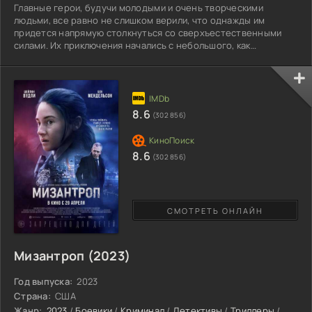
Главные герои, будучи молодыми и очень творческими
людьми, все равно не слишком верили, что однажды им
придется напрямую столкнуться со сверхъестественными
силами. Их приключения начались с небольшого, как
предполагалось изначально, путешествия в пустыню. Вдали
от людской суеты, посреди Мохаве ребята собирались
снимать клип. Начинающие музыканты, они уже были преданы
своему делу и верили, что необходимо полностью отдаваться
творчеству для наилучшего результата. Увы, на природе им
8.6
(302 856)
не суждено
8.6
(302 856)
СМОТРЕТЬ ОНЛАЙН
Мизантроп (2023)
Год выпуска:
2023
Страна:
США
Жанр:
2023
/
Боевики
/
Криминал
/
Детективы
/
Триллеры
/