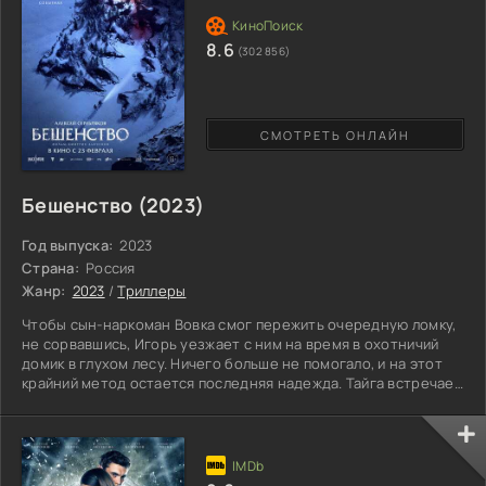
8.6
(302 856)
СМОТРЕТЬ ОНЛАЙН
Бешенство (2023)
Год выпуска:
2023
Страна:
Россия
Жанр:
2023
/
Триллеры
Чтобы сын-наркоман Вовка смог пережить очередную ломку,
не сорвавшись, Игорь уезжает с ним на время в охотничий
домик в глухом лесу. Ничего больше не помогало, и на этот
крайний метод остается последняя надежда. Тайга встречает
их зловещей тишиной, лютым морозом и обилием диких
зверей, против которых предусмотрены меры безопасности.
Однако вскоре волк расправляется с одним из местных, и все
замечают, что животные ведут себя странно – нападают
посреди бела дня, давят и бросают жертву. Такое