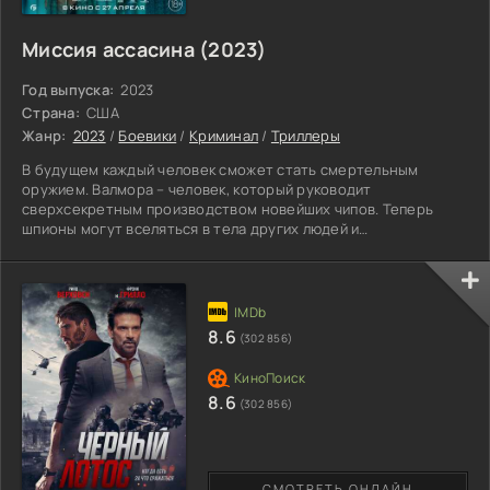
Миссия ассасина (2023)
Год выпуска:
2023
Страна:
США
Жанр:
2023
/
Боевики
/
Криминал
/
Триллеры
В будущем каждый человек сможет стать смертельным
оружием. Валмора – человек, который руководит
сверхсекретным производством новейших чипов. Теперь
шпионы могут вселяться в тела других людей и
беспрепятственно выполнять нужные задания. Можно даже
притвориться родным или близким врага и атаковать
внезапно либо же без труда выведать нужную информацию.
Получается, что доверять в таких условиях нельзя никому.
Один из таких агентов, Себастьян, был тяжело ранен во
8.6
(302 856)
время операции и впал в кому. Его
8.6
(302 856)
СМОТРЕТЬ ОНЛАЙН