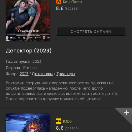
8.6
(302 856)
СМОТРЕТЬ ОНЛАЙН
Детектор (2023)
Год выпуска:
2023
Страна:
Россия
Жанр:
2023
/
Детективы
/
Триллеры
Виктория, сотрудница оперативного отела, однажды на
службе подверглась нападению, после чего долго
восстанавливалась и лишилась возможности иметь детей.
После пережитого девушке пришлось общаться с
психологами, и с одним из них, Романом, ее стало связывать
нечто большее. Со временем пара все же начала
задумываться о ребенке. В приюте супруги замечают девочку
Дашу, которая потеряла родителей во время пожара, и
решают взять ее к себе на выходные. Но довольно быстро
8.6
(302 856)
Вика начинает замечать странное