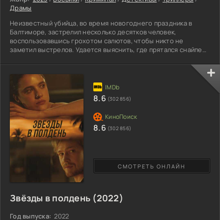
Драмы
Неизвестный убийца, во время новогоднего праздника в
Балтиморе, застрелил несколько десятков человек,
воспользовавшись грохотом салютов, чтобы никто не
заметил выстрелов. Удается выяснить, где прятался снайпер,
но он успевает сбежать. За дело берется опытный агент ФБР
Джоффри Ламарк, вместе с полицейской по имени Элеонора
Фалко, отлично разбирающейся в психологии преступников.
Женщина делает интересные выводы о том, что это был не
простой серийный убийца. Стрельбу устроил человек,
8.6
(302 856)
которому
8.6
(302 856)
СМОТРЕТЬ ОНЛАЙН
Звёзды в полдень (2022)
Год выпуска:
2022