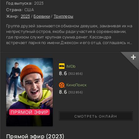
Год выпуска:
2023
Страна:
США
Жанр:
2023
/
Боевики
/
Триллеры
Группа друзей занимается обманом девушек, заманивая их на
неприступный остров, якобы ради участия в соревновании,
где призом служит крупная сумма денег. Кассандра
встречает парня по имени Джексон и его отца, соглашаясь на
предложение поучаствовать в охоте. Там знакомит с
компанией других охотников. Героиня думает, что весело
проведет время, но узнает, что охота ведется не на диких
зверей, а на девушек, обманом попавших в смертельную
ловушку. Таким образом приятели стремятся показать силу.
8.6
(302 856)
8.6
(302 856)
СМОТРЕТЬ ОНЛАЙН
Прямой эфир (2023)