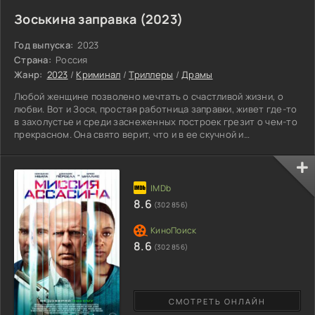
Зоськина заправка (2023)
Год выпуска:
2023
Страна:
Россия
Жанр:
2023
/
Криминал
/
Триллеры
/
Драмы
Любой женщине позволено мечтать о счастливой жизни, о
любви. Вот и Зося, простая работница заправки, живет где-то
в захолустье и среди заснеженных построек грезит о чем-то
прекрасном. Она свято верит, что и в ее скучной и
однообразной жизни матери-одиночки появится тот самый
принц на белом коне, хотя, казалось бы, откуда ему тут
взяться? Судьба все же преподносит ей встречу с
инкассатором, который попал в большую беду – мужчину
ограбили. Добросердечная девушка помогает бедняке,
8.6
(302 856)
чувствуя, - вот
8.6
(302 856)
СМОТРЕТЬ ОНЛАЙН