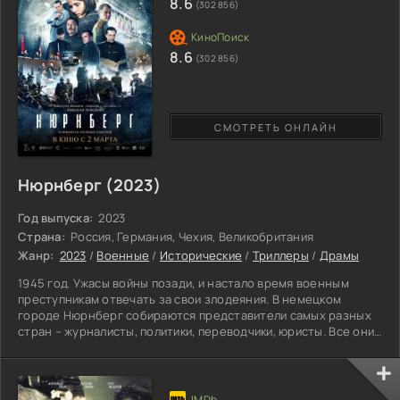
8.6
(302 856)
8.6
(302 856)
СМОТРЕТЬ ОНЛАЙН
Нюрнберг (2023)
Год выпуска:
2023
Страна:
Россия, Германия, Чехия, Великобритания
Жанр:
2023
/
Военные
/
Исторические
/
Триллеры
/
Драмы
1945 год. Ужасы войны позади, и настало время военным
преступникам отвечать за свои злодеяния. В немецком
городе Нюрнберг собираются представители самых разных
стран – журналисты, политики, переводчики, юристы. Все они
будут присутствовать на так называемом Процессе Века, где
на скамье подсудимых находятся высшие чины фашистской
Германии, которые вины своей не признают. В составе
советской делегации едет Игорь Волгин, который сам прошел