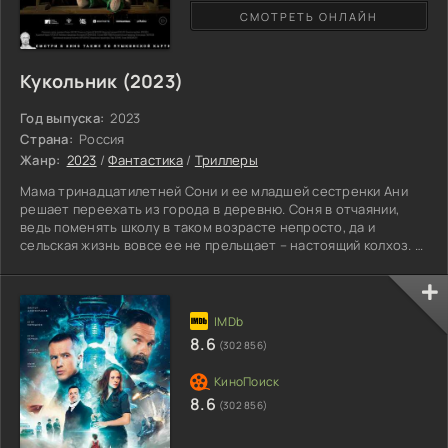
СМОТРЕТЬ ОНЛАЙН
Кукольник (2023)
Год выпуска:
2023
Страна:
Россия
Жанр:
2023
/
Фантастика
/
Триллеры
Мама тринадцатилетней Сони и ее младшей сестренки Ани
решает переехать из города в деревню. Соня в отчаянии,
ведь поменять школу в таком возрасте непросто, да и
сельская жизнь вовсе ее не прельщает – настоящий колхоз. В
школе ее сразу начинают задирать одноклассники. Они же
рассказывают девочке местную легенду о Кукольнике –
одиноком мужчине, который работал в театре, был хромым,
имел горб на спине и постоянно подвергался насмешкам. В
итоге изгой начал вырезать себе друзей самостоятельно –
8.6
(302 856)
8.6
(302 856)