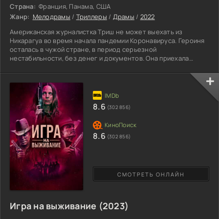
Страна:
Франция, Панама, США
Жанр:
Мелодрамы
/
Триллеры
/
Драмы
/
2022
Американская журналистка Триш не может выехать из
Никарагуа во время начала пандемии Коронавируса. Героиня
осталась в чужой стране, в период серьезной
нестабильности, без денег и документов. Она приехала
расследовать и освещать жестокие казни, устраиваемые без
решения суда, чем вызвала недовольство и у своего
начальства и у правительства Никарагуа. Журналистка
оказывается в очень печальной ситуации, ища помощи
любыми способами, опасаясь казни за свою деятельность и,
8.6
(302 856)
как может, ищет способ
8.6
(302 856)
СМОТРЕТЬ ОНЛАЙН
Игра на выживание (2023)