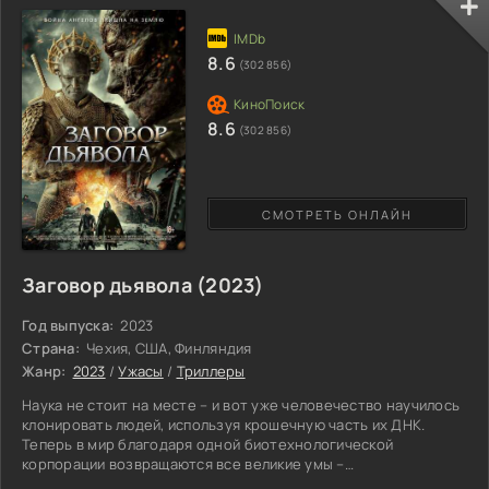
мнения большинства на общем референдуме. Понаехали, да
еще и пытаются установить свои порядки. Местные, которые
занимаются по большей части тем, что пьянствуют, решают
8.6
(302 856)
немного
8.6
(302 856)
СМОТРЕТЬ ОНЛАЙН
Заговор дьявола (2023)
Год выпуска:
2023
Страна:
Чехия, США, Финляндия
Жанр:
2023
/
Ужасы
/
Триллеры
Наука не стоит на месте – и вот уже человечество научилось
клонировать людей, используя крошечную часть их ДНК.
Теперь в мир благодаря одной биотехнологической
корпорации возвращаются все великие умы –
первооткрыватели, художники, композиторы, мало того,