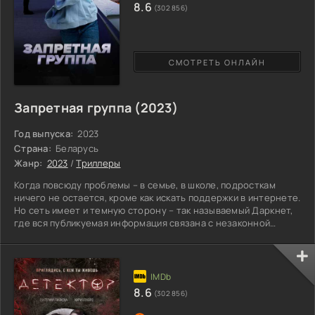
8.6
(302 856)
СМОТРЕТЬ ОНЛАЙН
Запретная группа (2023)
Год выпуска:
2023
Страна:
Беларусь
Жанр:
2023
/
Триллеры
Когда повсюду проблемы – в семье, в школе, подросткам
ничего не остается, кроме как искать поддержки в интернете.
Но сеть имеет и темную сторону – так называемый Даркнет,
где вся публикуемая информация связана с незаконной
страшной деятельностью. Там герой находит таинственную
группу, которую курирует незнакомец в маске белого ворона.
Он дает школьникам опасные задания, которые в итоге
должны привести к самоубийству. Юноша всего лишь хотел
привлечь внимание матери и инсценировать собственную
8.6
(302 856)