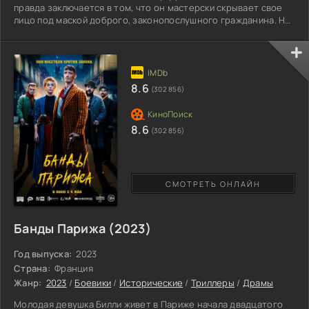
правда заключается в том, что он мастерски скрывает свое
лицо под маской доброго, законопослушного гражданина. На
самом деле этот человек абсолютно безумен! Ради мнимой
"благой цели" он способен пойти на настоящие убийства.
Однажды главный герой решает очистить свою родину от
греха. Для этого, как ему кажется, необходимо лишь
уничтожить всех "падших женщин" – тех, кто втянут в
8.6
(302 856)
проституцию.
8.6
(302 856)
СМОТРЕТЬ ОНЛАЙН
Банды Парижа (2023)
Год выпуска:
2023
Страна:
Франция
Жанр:
2023
/
Боевики
/
Исторические
/
Триллеры
/
Драмы
Молодая девушка Билли живет в Париже начала двадцатого