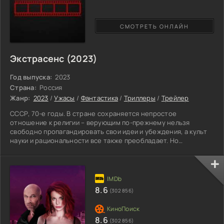
СМОТРЕТЬ ОНЛАЙН
Экстрасенс (2023)
Год выпуска:
2023
Страна:
Россия
Жанр:
2023
/
Ужасы
/
Фантастика
/
Триллеры
/
Трейлер
СССР, 70-е годы. В стране сохраняется непростое
отношение к религии – верующим по-прежнему нельзя
свободно пропагандировать свои идеи и убеждения, а культ
науки и рациональности все также преобладает. Но
существуют явления, балансирующие на грани этого. Ученый-
физик занимается исследованиями таких феноменов психики,
как телепатия и телекинез. Когда мужчина после очередного
тяжелого эксперимента возвращается домой, то
обнаруживает, что с его четырнадцатилетней дочерью Аней
8.6
(302 856)
происходит нечто
8.6
(302 856)