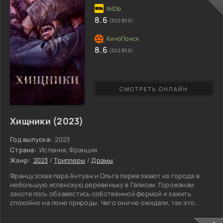
невиновного человека, а именно, молодого парня, чей брат
страдает от неизлечимой болезни легких. Капитонов
8.6
(302 856)
соглашается и
8.6
(302 856)
СМОТРЕТЬ ОНЛАЙН
Хищники (2023)
Год выпуска:
2023
Страна:
Испания, Франция
Жанр:
2023
/
Триллеры
/
Драмы
Французская пара Антуан и Ольга переезжают из города в
небольшую испанскую деревеньку в Галисии. Горожанам
захотелось обзавестись собственной фермой и зажить
спокойно на лоне природы. Чего они не ожидали, так это
откровенной враждебности со стороны испанских реднеков,
особенно после того, как приезжие посмели пойти против