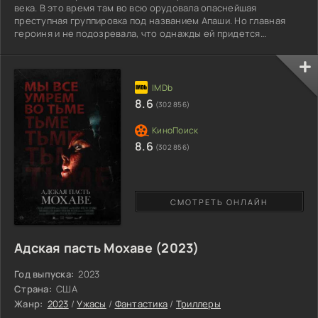
века. В это время там во всю орудовала опаснейшая
преступная группировка под названием Апаши. Но главная
героиня и не подозревала, что однажды ей придется
противостоять этим могущественным бандитам... Все
началось с гибели ее брата. Произошедшее обставили так,
словно парень погиб в результате несчастного случая. Но
его несчастная сестра точно знает: за этой смертью стоят
те самые именитые бандиты! Несмотря на свой юный
8.6
(302 856)
возраст, она умна и
8.6
(302 856)
СМОТРЕТЬ ОНЛАЙН
Адская пасть Мохаве (2023)
Год выпуска:
2023
Страна:
США
Жанр:
2023
/
Ужасы
/
Фантастика
/
Триллеры