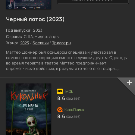
Черный лотос (2023)
Год выпуска:
2023
Страна:
США, Нидерланды
Жанр:
2023
/
Боевики
/
Триллеры
Маттео Доннер был офицером спецназа и участвовал в
самых сложных операциях вместе с лучшим другом. Однажды
во время теракта в театре Маттео предпринимает
опрометчивые действия, в результате чего его товарищ
погибает. Мучаясь от сильного чувства вины, Доннер
уезжает из дома и отправляется в бесцельное странствие по
миру. Но в Амстердаме у него остались незаконченные дела,
и спустя время приходится вернуться. Мужчина знакомится с
вдовой и маленькой дочкой погибшего, и по-настоящему с
8.6
(302 856)
ними
8.6
(302 856)