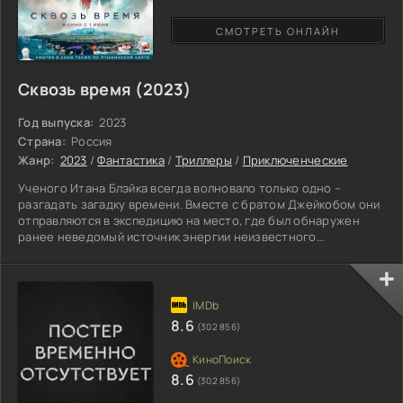
СМОТРЕТЬ ОНЛАЙН
Сквозь время (2023)
Год выпуска:
2023
Страна:
Россия
Жанр:
2023
/
Фантастика
/
Триллеры
/
Приключенческие
Ученого Итана Блэйка всегда волновало только одно –
разгадать загадку времени. Вместе с братом Джейкобом они
отправляются в экспедицию на место, где был обнаружен
ранее неведомый источник энергии неизвестного
происхождения. Братья вместе с другими членами команды
летят туда на беспилотном самолете, но терпят крушение и
совершают посадку на территории острова неподалеку, в
самом эпицентре секретных научных исследований,
проводимых с 80-х годов. Соблазн продолжить опыты
8.6
(302 856)
оказывается слишком велик,
8.6
(302 856)