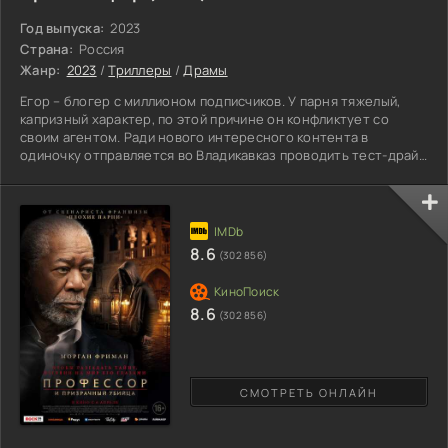
Год выпуска:
2023
Страна:
Россия
Жанр:
2023
/
Триллеры
/
Драмы
Егор – блогер с миллионом подписчиков. У парня тяжелый,
капризный характер, по этой причине он конфликтует со
своим агентом. Ради нового интересного контента в
одиночку отправляется во Владикавказ проводить тест-драйв
автомобиля. Поездка проходит не так, как планировалось.
Сотрудник компании, который помогал блогеру, наступил на
мину, его жизнь оказалась под угрозой, а телефон
разрядился. Молодой парень не пострадал, но надеяться на
него не приходится. Блогер решил, что трагедия – отличный
8.6
(302 856)
8.6
(302 856)
СМОТРЕТЬ ОНЛАЙН