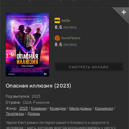
авиалайнер на филиппинском острове Холо. Пассажирам
удается выжить, но вскоре они понимают, что помощи ждать
неоткуда. На эту территорию не заходят ни обычные жители,
ни даже филиппинская армия, поскольку все оккупировано до
зубов вооруженными и враждебно настроенными
8.6
(302 856)
8.6
(302 856)
СМОТРЕТЬ ОНЛАЙН
Опасная иллюзия (2023)
Год выпуска:
2023
Страна:
США, Румыния
Жанр:
2023
/
Боевики
/
Комедии
/
Мелодрамы
/
Криминал
/
Триллеры
/
Драмы
Чарли Кантримен потерял самого близкого и дорогого
человека – мать, которая всегда ассоциировалась у него с