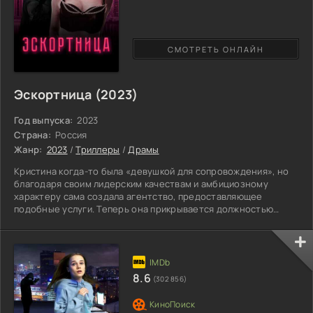
СМОТРЕТЬ ОНЛАЙН
Эскортница (2023)
Год выпуска:
2023
Страна:
Россия
Жанр:
2023
/
Триллеры
/
Драмы
Кристина когда-то была «девушкой для сопровождения», но
благодаря своим лидерским качествам и амбициозному
характеру сама создала агентство, предоставляющее
подобные услуги. Теперь она прикрывается должностью
организатора выставок, на самом же деле предоставляет
элитных девушек самым богатым и влиятельным клиентам
мира. Но Кристина – не только требовательный
руководитель, за своих подопечных она готова стоять горой.
Тем более, что бизнес весьма рискованный, и постоянных
8.6
(302 856)
стычек с полицией не