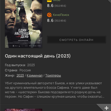
Великую Отечественную войну от и до и имеет множество
8.6
(302 856)
8.6
(302 856)
СМОТРЕТЬ ОНЛАЙН
Один настоящий день (2023)
Год выпуска:
2023
Страна:
Россия
Жанр:
2023
/
Криминал
/
Триллеры
Убит криминальный авторитет Быков, и все улики указывают
на другого влиятельного босса Сафина. У него даже был
мотив – «шестерки» Быкова подсадили его родную дочь на
героин. Но Сафин – слишком крупная шишка, чтобы оказаться
за решеткой. Капитонову, следователю по этому делу,
скрытному и многим не понятному человеку, предлагают за
приличное вознаграждение посадить за убийство