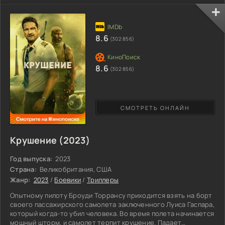
состоятельные люди могут купить клонов на незаконных
аукционах. Но за маской научного прогресса в корпорации
скрывается древний сатанинский культ, желающий вернуть к
жизни темного ангела Люцифера. Лучшим подношением для
8.6
(302 856)
него бы стал младенец
8.6
(302 856)
СМОТРЕТЬ ОНЛАЙН
Крушение (2023)
Год выпуска:
2023
Страна:
Великобритания, США
Жанр:
2023
/
Боевики
/
Триллеры
Опытному пилоту Броуди Торрансу приходится взять на борт
своего пассажирского самолета заключенного Луиса Гаспара,
который когда-то убил человека. Во время полета начинается
мощный шторм, и самолет терпит крушение. Падает