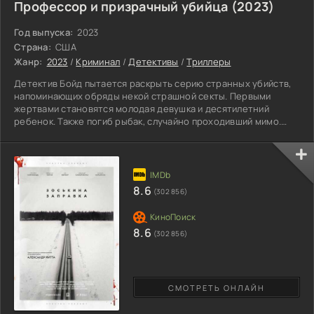
Профессор и призрачный убийца (2023)
Год выпуска:
2023
Страна:
США
Жанр:
2023
/
Криминал
/
Детективы
/
Триллеры
Детектив Бойд пытается раскрыть серию странных убийств,
напоминающих обряды некой страшной секты. Первыми
жертвами становятся молодая девушка и десятилетний
ребенок. Также погиб рыбак, случайно проходивший мимо.
Одна из зацепок – найденная на месте ритуала трава ройбуш,
которая растет только в Африке. Детективу потребовалась
помощь человека, разбирающегося в различных культах и
верованиях – профессору Маклзу, специалисту по культуре
народов Африки. Ученый сначала не горит желанием
8.6
(302 856)
сотрудничать,
8.6
(302 856)
СМОТРЕТЬ ОНЛАЙН