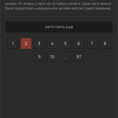
домом. И теперь у него не осталось ничего, ради чего можно
было продолжать нормальное человеческое существование.
Чарли стал активно употреблять наркотики, спасаясь от
одиночества, депрессии и серых будней. Поймав однажды
очередной трип, юноша видит в галлюцинациях покойную
мать, которая зачем-то настоятельно рекомендует ему
ЗАГРУЗИТЬ ЕЩЕ
отправиться из США в Бухарест. Герой следует совету, и в
Румынии
1
2
3
4
5
6
7
8
9
10
...
97