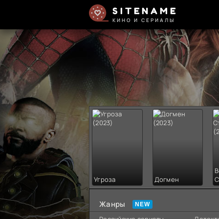
SITENAME
КИНО И СЕРИАЛЫ
В
Угроза
Догмен
С
Жанры