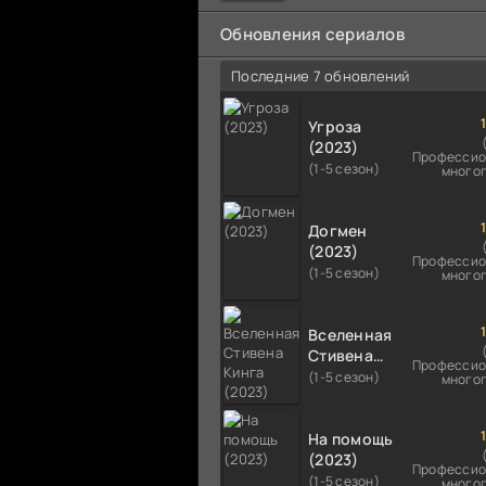
мальчика на растерзание б
псам. Только собаки оказали
Обновления сериалов
намного
Последние 7 обновлений
Угроза
(2023)
Профессио
(1-5 сезон)
много
Догмен
(2023)
Профессио
(1-5 сезон)
много
Вселенная
Стивена
Профессио
Кинга
(1-5 сезон)
много
(2023)
На помощь
(2023)
Профессио
(1-5 сезон)
много