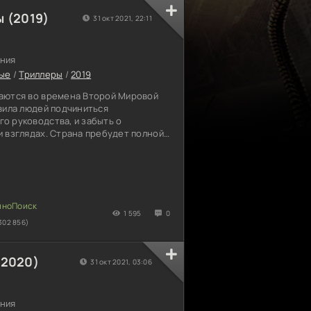
 (2019)
31 окт 2021, 22:11
ния
ые
/
Триллеры
/
2019
аются во времена Второй Мировой
вила людей подчиниться
о руководства, и забыть о
 взглядах. Страна пребудет полной
анной победы, многим мужчина
ервые взять оружие и отправиться
дых амбициозных бойцы были и наши
нный момент он приходит службу в
армии, они надеются вернуться
 не представляли, что будут
1 595
0
302 856)
(2020)
31 окт 2021, 03:06
ния