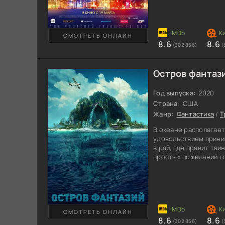
Вооруженные преступ
страхе, и пытаются и
последним статистич
событиям имеют отно
СМОТРЕТЬ ОНЛАЙН
8.6
8.6
(302 856)
(
Остров фантаз
Год выпуска:
2020
Страна:
США
Жанр:
Фантастика
/
Т
В океане располагает
удовольствием прини
в рай, где правит та
простых пожеланий г
проживать в комфорт
Туристы богатые и в
собственные причуды
выполняют самые раз
время мечтал исполни
определиться с важн
СМОТРЕТЬ ОНЛАЙН
8.6
8.6
(302 856)
(