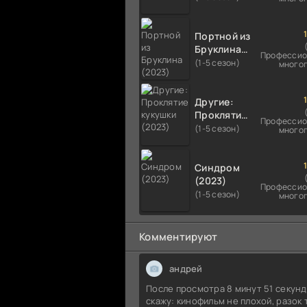
Портной из
Бруклина
Профессио
(2023)
(1-5 сезон)
много
Другие:
Проклятие
Профессио
кукушки
(1-5 сезон)
много
(2023)
Синдром
(2023)
Профессио
(1-5 сезон)
много
Комментируют
андрей
После просмотра 8 минут 51 секун
скажу: кинофильм не плохой, разок