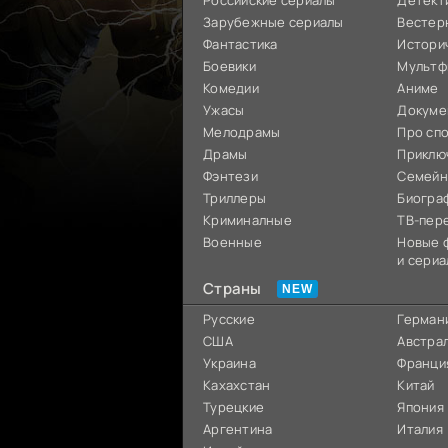
Российские сериалы
Детект
Зарубежные сериалы
Вестер
Фантастика
Истори
Боевики
Мультф
Комедии
Аниме
Ужасы
Докуме
Мелодрамы
Про сп
Драмы
Приклю
Фэнтези
Семей
Триллеры
Биогра
Криминалные
ТВ-пер
Военные
Новые 
и сериа
Страны
Русские
Герман
США
Австра
Украина
Франци
Кахахстан
Китай
Турецкие
Япония
Аргентина
Италия