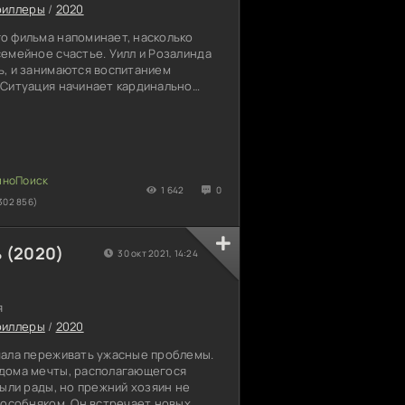
риллеры
/
2020
о фильма напоминает, насколько
емейное счастье. Уилл и Розалинда
ь, и занимаются воспитанием
 Ситуация начинает кардинально
ения третьего ребенком, ведь после
али происходить непонятные вещи.
а растает, все попытки поправить
риносят положительных результатов.
ь в чувства, и возродить атмосферу
огда муж
1 642
0
302 856)
 (2020)
30 окт 2021, 14:24
я
риллеры
/
2020
чала переживать ужасные проблемы.
дома мечты, располагающегося
были рады, но прежний хозяин не
 особняком. Он встречает новых