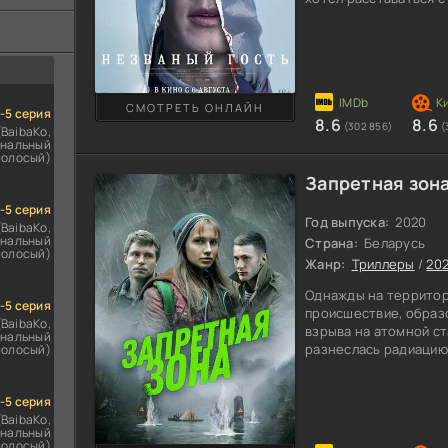
ездомным
покупателей, и начин
сь
радостью подписывая
лужайку. С самого на
странные визиты, но 
заканчивались и заст
странные чувства к ж
СМОТРЕТЬ ОНЛАЙН
1-5 серия
8.6
8.6
(302 856)
(
(BaibaKo,
нальный
голосый)
Запретная зона
1-5 серия
Год выпуска:
2020
(BaibaKo,
нальный
Страна:
Беларусь
голосый)
Жанр:
Триллеры
/
20
Однажды на территор
1-5 серия
происшествие, образ
(BaibaKo,
взрыва на атомной с
нальный
разнеслась радиацию.
голосый)
спасаясь от опасност
на территорию закры
1-5 серия
ощущения. Шесть чел
(BaibaKo,
путешествие. По неле
нальный
отчуждения. Ребята 
голосый)