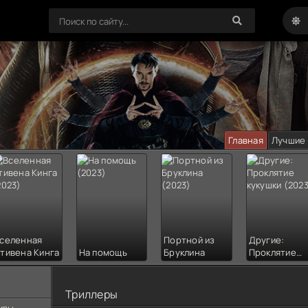
Главная
Лучшие
селенная
Портной из
Другие:
тивена Кинга
На помощь
Бруклина
Проклятие
кукушки
Триллеры