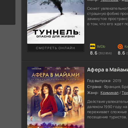
Сюжет увлекательног
страшную фобию прос
замкнутое пространс
о том, что его ждет 
Главные герои попада
водитель цистерны не
результате машина пе
пламя за короткий п
СМОТРЕТЬ ОНЛАЙН
большую территорию
8.6
8.6
(302 856)
(
ситуацию, понимая, ч
Афера в Майами
Год выпуска:
2019
Страна:
Франция, Бра
Жанр:
Криминал
/
Тр
Действия увлекатель
далеком 1990 году на
переживает сложные 
посещение туристов,
собственную жизнь. Э
полуострова постоян