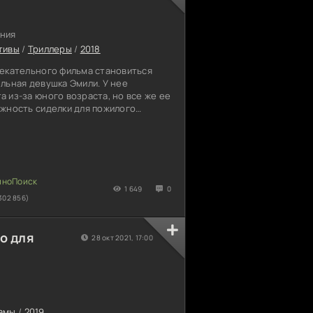
ния
тивы
/
Триллеры
/
2018
лекательного фильма становиться
льная девушка Эмили. У нее
 из-за юного возраста, но все же ее
лжность сиделки для пожилого
нгема. Он давно не встает с
 ужасной болезни, и постоянно
но присмотре. Желающих оставаться
ну нут, а красавица нуждается в
ичине Пол не отказал девице.
 особняк старика, и дает
1 649
0
302 856)
о для
28 окт 2021, 17:00
амы
/
2019