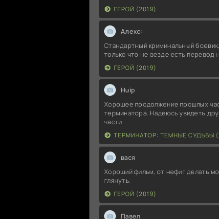
ГЕРОЙ (2019)
Алекс:
Стандартный криминальный боевик,
только что не везде есть перевод 
ГЕРОЙ (2019)
Huip
Хорошее продолжение прошлых ча
терминатора. Надеюсь увидеть дру
части
ТЕРМИНАТОР: ТЕМНЫЕ СУДЬБЫ (
вася
Хороший фильм, от нефиг делать м
глянуть.
ГЕРОЙ (2019)
Павел