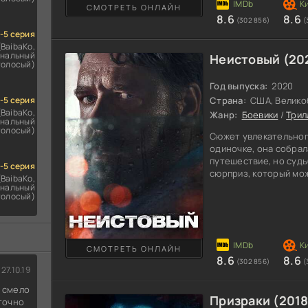
закончиться экскурс
СМОТРЕТЬ ОНЛАЙН
8.6
8.6
(302 856)
(
1-5 серия
(BaibaKo,
нальный
Неистовый (20
голосый)
Год выпуска:
2020
1-5 серия
Страна:
США, Велико
(BaibaKo,
Жанр:
Боевики
/
Трил
нальный
голосый)
Сюжет увлекательног
одиночке, она собрал
путешествие, но судь
1-5 серия
сюрприз, который мож
(BaibaKo,
ужасным последствия
нальный
голосый)
произошедшей на трас
находящегося за рул
одержимость. Дело в 
с наглым мужчиной, о
Происшествие станов
СМОТРЕТЬ ОНЛАЙН
8.6
8.6
(302 856)
(
27.10.19
д смело
Призраки (2018
 точно