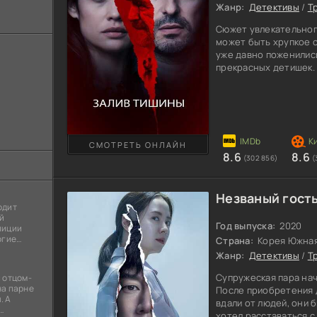
Жанр:
Детективы
/
Т
Сюжет увлекательног
может быть хрупкое с
уже давно поженилис
прекрасных детишек.
меняться после рожд
с молодой мамой нач
Обеспокоенность муж
состояние жены не п
Он не смог ее вернут
гармонии. Однажды к
СМОТРЕТЬ ОНЛАЙН
8.6
8.6
(302 856)
(
Незваный гость
одит
й
Год выпуска:
2020
лиции
огие
Страна:
Корея Южна
ы
Жанр:
Детективы
/
Т
я
Супружеская пара на
 отцом-
на парне
После приобретения 
. А
вдали от людей, они 
хотел расставаться с