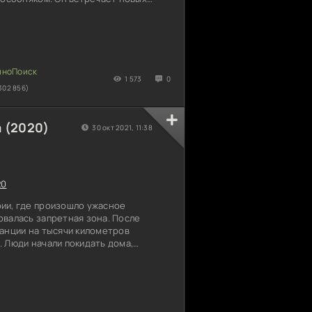
ает рассказывать историю здания, с
 договор, наутро он решил покосить
чала жильцы не обращали внимания на
внезапные приходы никак не
авляли главу семейства испытывать
ене.
1 573
0
302 856)
 (2020)
30 окт 2021, 11:38
20
ии, где произошло ужасное
овалась запретная зона. После
танции на тысячи километров
 Люди начали покидать дома,
и. Сегодня туристы начали выезжать
тых районов, чтобы получить новые
овек решили отправиться вплавь в
пой случайности они попали в зону
не догадывались, чем может