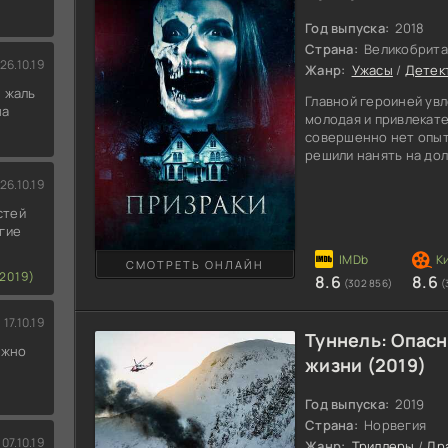
Год выпуска:
2018
Страна:
Великобрита
26.10.19
Жанр:
Ужасы
/
Детек
 жаль
Главной героиней ув
на
молодая и привлекате
совершенно нет опыта
решили нанять на до
мужчина Артура Кэнни
26.10.19
кровати, страдает от
нуждается в тщатель
стей
в доме на ночную сме
гие
деньгах, и по этой пр
Мужчина отвозит ее в
СМОТРЕТЬ ОНЛАЙН
2019)
8.6
8.6
(302 856)
(
17.10.19
Туннель: Опасн
ожно
жизни (2019)
Год выпуска:
2019
Страна:
Норвегия
07.10.19
Жанр:
Триллеры
/
Др