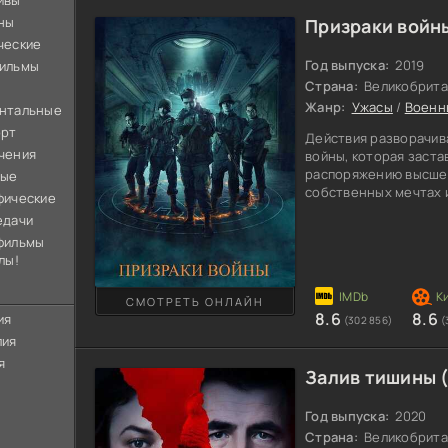
ивы
ны
Призраки войны
ческие
Год выпуска:
2019
ильмы
Страна:
Великобрита
Жанр:
Ужасы
/
Военн
нтальные
орт
Действия разворачив
чения
войны, которая заста
распоряжению высшег
ные
собственных мечтах и
фические
отдачи ради долгожд
едачи
приходится в руки вп
фильмы
воевать. Среди моло
лы!
главные герои. На да
рядах американской 
домой, но совершенно
СМОТРЕТЬ ОНЛАЙН
8.6
8.6
ия
(302 856)
(
лия
я
Залив тишины 
Год выпуска:
2020
Страна:
Великобрита