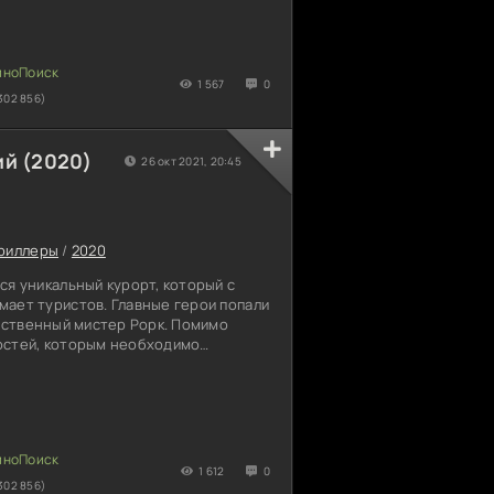
ные группировки держат людей в
спортить репутацию курорта. По
еским данным, к происходящим
шения американские бандиты.
1 567
0
302 856)
ий (2020)
26 окт 2021, 20:45
риллеры
/
2020
ся уникальный курорт, который с
мает туристов. Главные герои попали
инственный мистер Рорк. Помимо
остей, которым необходимо
е, имеется особенная программа.
лиятельные личности, имеющие
, но хозяин и команды постоянно
ные пожелания. Человек, длительное
ть желания, и не может
ым моментом. Для гостей
1 612
0
302 856)