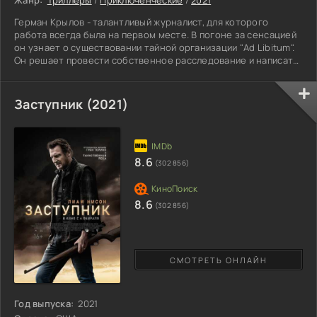
Герман Крылов - талантливый журналист, для которого
работа всегда была на первом месте. В погоне за сенсацией
он узнает о существовании тайной организации "Ad Libitum".
Он решает провести собственное расследование и написать
уникальную статью. Репортер заключает контракт с данным
обществом и знакомится с прелестной девушкой по имени
Гелла. Подписанный договор сулил ему большую любовь и
Заступник (2021)
безоблачное счастье. Когда человек многого достиг в своей
жизни, ему хочется испытать то самое первое чувство,
8.6
(302 856)
8.6
(302 856)
СМОТРЕТЬ ОНЛАЙН
Год выпуска:
2021