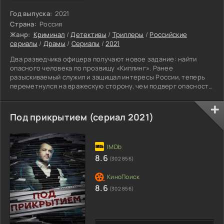
Год выпуска:
2021
Страна:
Россия
Жанр:
Криминал
/
Детективы
/
Триллеры
/
Российские
сериалы
/
Драмы
/
Сериалы
/
2021
Два разведчика офицера получают новое задание: найти
опасного человека по прозвищу «Киплинг». Ранее
разыскиваемый служил и защищал интересы России, теперь
переметнулся на вражескую сторону, чем подверг опасности
многие страны мира. Героям сериала «Шпион номер 1» нужно
в кротчайшие сроки выполнить миссию, иначе может
пострадать невинные люди. Прибыв на место ребята
Под прикрытием (сериал 2021)
встречаются с массой других проблем мешающие
достижению основной цели. Они были втянуты в жестокую
политическую игру, персонажам
8.6
(302 856)
8.6
(302 856)