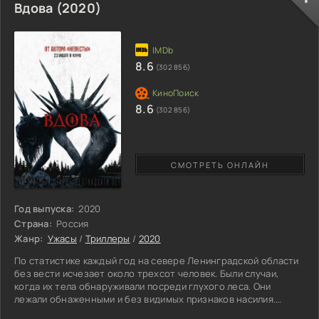
погибает. Это стало трагедией не только для пожилых
Вдова (2020)
родителей, но и для их единственного внука. Загадочным
образом, мальчик оказывается в руках опасного семейства.
Люди, у которых
8.6
(302 856)
8.6
(302 856)
СМОТРЕТЬ ОНЛАЙН
Год выпуска:
2020
Страна:
Россия
Жанр:
Ужасы
/
Триллеры
/
2020
По статистике каждый год на севере Ленинградской области
без вести исчезает около трехсот человек. Были случаи,
когда их тела обнаруживали посреди глухого леса. Они
лежали обнаженными и без видимых признаков насилия.
Полиция недоумевала от происходящего. Жертвы есть, а улик