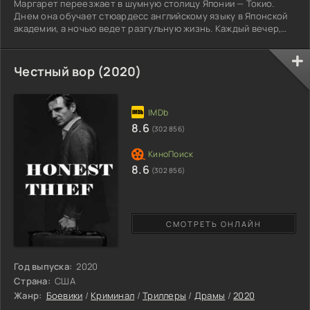
Маргарет переезжает в шумную столицу Японии — Токио.
Днем она обучает стюардесс английскому языку в Японской
академии, а ночью ведет разгульную жизнь. Каждый вечер,
вместе с подругами, героиня отправляется за новыми
впечатлениями экзотической ночной жизни. Неоновые
вывески, шумные дайв-бары, опасные связи и каждый день
Честный вор (2020)
новый любовник в снятом номере отеля. Американская
учительница пытается забыть о своих проблемах, выпивая
очередной коктейль и
8.6
(302 856)
8.6
(302 856)
СМОТРЕТЬ ОНЛАЙН
Год выпуска:
2020
Страна:
США
Жанр:
Боевики
/
Криминал
/
Триллеры
/
Драмы
/
2020