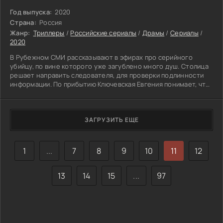
Год выпуска:
2020
Страна:
Россия
Жанр:
Триллеры
/
Российские сериалы
/
Драмы
/
Сериалы
/
2020
В Рубежном СМИ рассказывают в эфирах про серийного
убийцу, по вине которого уже загублено много душ. Столица
решает направить следователя, для проверки подлинности
информации. По прибытию Ключевская Евгения понимает, что
население города застряло еще в далеких 90. Почти каждый
знает подноготную ближнего, что дает определенные
преимущество. Коллеги так же относятся к женщине с
опаской. Тут все привыкли жить по своим правилам, с
ЗАГРУЗИТЬ ЕЩЕ
которыми Женя не знакома. Это означает, что устоявшийся
устрой под
1
...
7
8
9
10
11
12
13
14
15
...
97