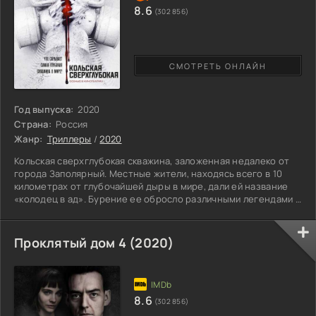
8.6
(302 856)
СМОТРЕТЬ ОНЛАЙН
Год выпуска:
2020
Страна:
Россия
Жанр:
Триллеры
/
2020
Кольская сверхглубокая скважина, заложенная недалеко от
города Заполярный. Местные жители, находясь всего в 10
километрах от глубочайшей дыры в мире, дали ей название
«колодец в ад». Бурение ее обросло различными легендами и
сказаниями. Причиной тому стали странные звуки, похожие на
стоны и терзающие крики сотни тысяч человек при внедрении
бура все глубже в землю. Именно тогда, в 1984 году, достиг
Проклятый дом 4 (2020)
отметки глубины 12 000 метров, объект закрыли. Поскольку
Кольская скважина является секретным, но
8.6
(302 856)