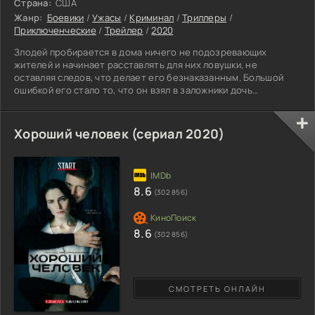
Страна:
США
Жанр:
Боевики
/
Ужасы
/
Криминал
/
Триллеры
/
Приключенческие
/
Трейлер
/
2020
Злодей пробирается в дома ничего не подозревающих
жителей и начинает расставлять для них ловушки, не
оставляя следов, что делает его безнаказанным. Большой
ошибкой его стало то, что он взял в заложники дочь
влиятельного мужчины. Тот нанял людей для поисков
пропавшей девушки, которые не станут церемониться в
выборе методов для осуществления планов. В результате
Хороший человек (сериал 2020)
стычки в живых остались лишь коллекционер и мужчина, что
был его жертвой, но сумел выбраться. Основному персонажу
в очередной раз
8.6
(302 856)
8.6
(302 856)
СМОТРЕТЬ ОНЛАЙН