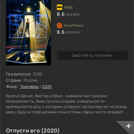
свободу,
8.6
(302 856)
8.6
(302 856)
СМОТРЕТЬ ОНЛАЙН
Год выпуска:
2020
Страна:
Россия
Жанр:
Триллеры
/
2020
Братья Денис, Виктор и Илья - знаменитые трюкачи-
иллюзионисты. Вместе они создали уникальное по
зрелищности шоу, с которым успешно гастролируют по всему
миру. Будучи творческими личностями, парни часто впадают в
депрессивное состояние и конфликтуют между собой.
Однажды фокусники приходят к выводу, что каждому из них
необходимо сделать свой собственный проект. Они решают
Отпусти его (2020)
дать последнее выступление и достойно завершить