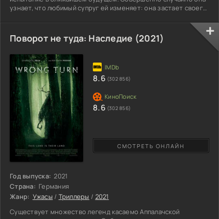
узнает, что любимый супруг ей изменяет: она застает своего
благоверного в постели с любовницей. Она устраивает
грандиозный скандал, в результате которого ее муж умирает
от сердечного приступа. Шокированная дамочка закапывает
Поворот не туда: Наследие (2021)
бездыханное тело в землю и находит поддержку среди
восхищенных соседей. Но все тайное однажды становится
явным, и
8.6
(302 856)
8.6
(302 856)
СМОТРЕТЬ ОНЛАЙН
Год выпуска:
2021
Страна:
Германия
Жанр:
Ужасы
/
Триллеры
/
2021
Существует множество легенд касаемо Аппалачской