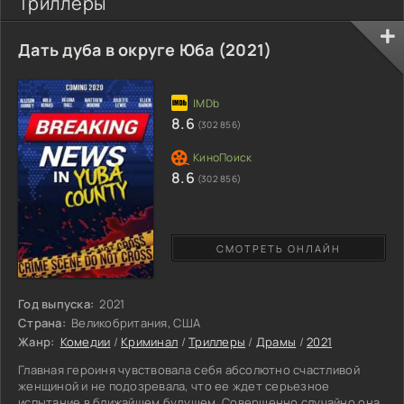
Триллеры
Дать дуба в округе Юба (2021)
8.6
(302 856)
8.6
(302 856)
СМОТРЕТЬ ОНЛАЙН
Год выпуска:
2021
Страна:
Великобритания, США
Жанр:
Комедии
/
Криминал
/
Триллеры
/
Драмы
/
2021
Главная героиня чувствовала себя абсолютно счастливой
женщиной и не подозревала, что ее ждет серьезное
испытание в ближайшем будущем. Совершенно случайно она