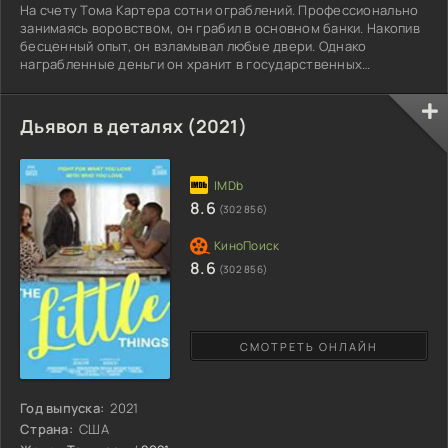
На счету Тома Картера сотни ограблений. Профессионально
занимаясь воровством, он грабил в основном банки. Накопив
бесценный опыт, он взламывал любые двери. Однако
награбленные деньги он хранит в государственных
учреждениях. Где работает одна симпатичная молодая особа.
Вскружив ему голову, Том внезапно влюбляется. Овладевшие
им чувства, толкают мужчину к переменам. Желая стать
Дьявол в деталях (2021)
лучше, он пытается покончить с прошлым. Решив начать
жизнь с чистого листа, он пошел сдаваться властям,
признаться в
8.6
(302 856)
8.6
(302 856)
СМОТРЕТЬ ОНЛАЙН
Год выпуска:
2021
Страна:
США