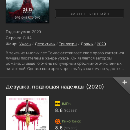
СМОТРЕТЬ ОНЛАЙН
Год выпуска:
2020
Страна:
США
Жанр:
Ужасы
/
Детективы
/
Триллеры
/
Драмы
/
2020
В течение многих лет Томас отстаивает свое право считаться
лучшим писателем в жанре ужасы. Он является автором
романа, ставшего очень популярным среди многочисленных
читателей. Однако повторить прошлый успех ему не удается,
а все вновь выпущенные книги оказываются незамеченными
среди потенциальной аудитории. Новые идеи недолговечны и
не находят воплощения на бумаге. Томас пытается черпать
Девушка, подающая надежды (2020)
вдохновение из старых газет. Он натыкается на интересную
статью о заброшенном Вдовьем маяке. В сороковых
8.6
(302 856)
8.6
(302 856)