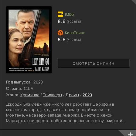
гастрольный тур. Во время одного из трюков из огромного
аквариума с водой
8.6
(302 856)
8.6
(302 856)
СМОТРЕТЬ ОНЛАЙН
Год выпуска:
2020
Страна:
США
Жанр:
Криминал
/
Триллеры
/
Драмы
/
2020
Джордж Блэкледж уже много лет работает шерифом в
маленьком городке, вдали от насыщенной жизни — в
Монтане, на северо-западе Америки. Вместе с женой
Маргарет, они держат собственное ранчо и живут мирной
жизнью. Однако спокойная семейная жизнь заканчивается, с
приходом ужасной новости — их родной сын неожиданно