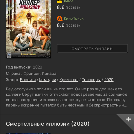
8.6
(302 856)
8.6
(302 856)
СМОТРЕТЬ ОНЛАЙН
Год выпуска:
2020
Страна:
Франция, Канада
Жанр:
Боевики
/
Комедии
/
Криминал
/
Триллеры
/
2020
Ред отслужил в полиции много лет. Он не раз видел, как его
коллеги берут взятки, отпускают подозреваемых за солидное
вознаграждение и сажают за решетку невиновных. Поначалу
парень искренне пытался быть честным и беспристрастным.
Но постоянные финансовые проблемы заставили его
пересмотреть свои взгляды на жизнь. Офицер научился
хитроумному мастерству взломщика и стал принимать
Смертельные иллюзии (2020)
участие в ограблениях, открывая сейфы и замки. Однажды он
попал за решетку, два года отсидел в тюрьме. Выйдя на