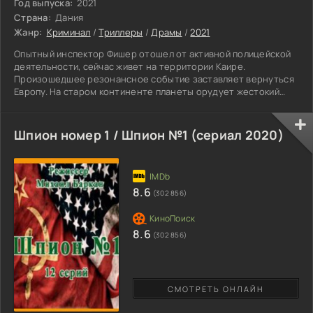
Год выпуска:
2021
Страна:
Дания
Жанр:
Криминал
/
Триллеры
/
Драмы
/
2021
Опытный инспектор Фишер отошел от активной полицейской
деятельности, сейчас живет на территории Каире.
Произошедшее резонансное событие заставляет вернуться
Европу. На старом континенте планеты орудует жестокий
маньяк. Главный герой, сопоставив улики и доказательства,
делает вывод, почерк убийцы совпадает с действиями
знаменитого преступника Гарри Грея. В свое время он
Шпион номер 1 / Шпион №1 (сериал 2020)
держал в страхе и ужасе, точнее это касалось продавцов
лотерейных билетов, к которым имел болезненную страсть.
Проблема
8.6
(302 856)
8.6
(302 856)
СМОТРЕТЬ ОНЛАЙН