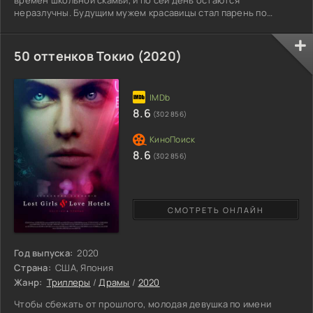
неразлучны. Будущим мужем красавицы стал парень по
прозвищу Чистый. Накануне светлого праздника, двое
закадычных друзей жениха — Колбаса и Ламбада, забирают
последнего на мальчишник в загородный дом.
50 оттенков Токио (2020)
Незапланированное мероприятие, да еще и за день до
бракосочетания, выводит из себя невесту. Прихватив с собой
бывшую одноклассницу, девушка едет
8.6
(302 856)
8.6
(302 856)
СМОТРЕТЬ ОНЛАЙН
Год выпуска:
2020
Страна:
США, Япония
Жанр:
Триллеры
/
Драмы
/
2020
Чтобы сбежать от прошлого, молодая девушка по имени