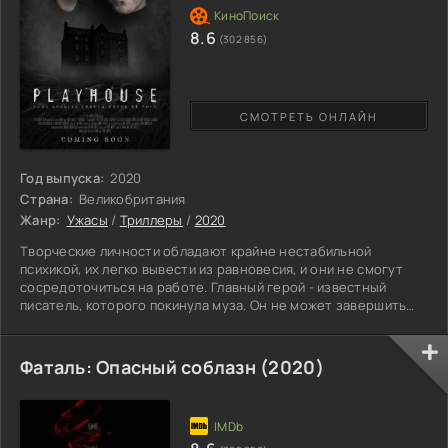
8.6
(302 856)
СМОТРЕТЬ ОНЛАЙН
Год выпуска:
2020
Страна:
Великобритания
Жанр:
Ужасы
/
Триллеры
/
2020
Творческие личности обладают крайне нестабильной
психикой, их легко вывести из равновесия, и они не смогут
сосредоточиться на работе. Главный герой - известный
писатель, которого покинула муза. Он не может завершить
очередное произведение, которого ждет требовательный
редактор и искушенная публика. Он привык радовать
многочисленных фанатов, но, к сожалению, вдохновение
Фаталь: Опасный соблазн (2020)
оставило его. Писатель отправляется в шотландский замок, в
котором он планирует настроиться на рабочий лад. С собой
он берет