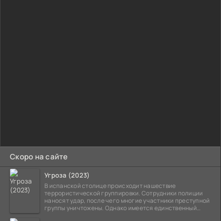
Скоро на сайте
Угроза (2023)
В испанской столице происходит нашествие
террористической группировки. Сотрудники полиции
наносят удар, после чего многие участники преступной
группы уничтожены. Однако имеется единственный
выживший,