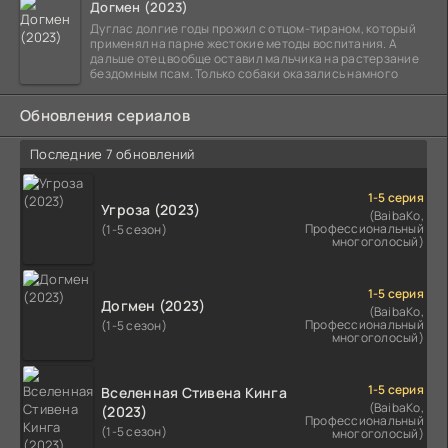
Догмен (2023)
Дуглас долгие годы прожил с отцом-тираном, который
применял на парне жестокие методы воспитания. А
дальше отец вообще оставил мальчика на растерзание
бездомным псам. Только собаки оказались намного
Обновления сериалов
Последние 7 обновлений
1-5 серия
Угроза (2023)
(BaibaKo,
Профессиональный
(1-5 сезон)
многоголосый)
1-5 серия
Догмен (2023)
(BaibaKo,
Профессиональный
(1-5 сезон)
многоголосый)
1-5 серия
Вселенная Стивена Кинга
(BaibaKo,
(2023)
Профессиональный
(1-5 сезон)
многоголосый)