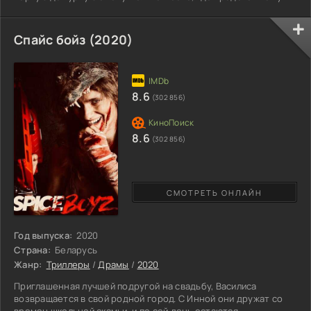
работать, не совсем обычное. Устроившись в морг, парень
был крепок на нервы и не верил в полтергейст. Поэтому
грядущие ночные смены в компании покойников его мало
Спайс бойз (2020)
пугали. Тем более найти работу в последнее время, было не
так уж и просто. Радуясь выпавшему шансу, он думал, как
8.6
(302 856)
8.6
(302 856)
СМОТРЕТЬ ОНЛАЙН
Год выпуска:
2020
Страна:
Беларусь
Жанр:
Триллеры
/
Драмы
/
2020
Приглашенная лучшей подругой на свадьбу, Василиса
возвращается в свой родной город. С Инной они дружат со
времен школьной скамьи, и по сей день остаются