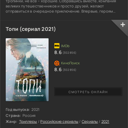
тропинки, не все – хорошие. Собравшись вместе, компания
великих путешественников и просто друзей, желают
отправиться в очередное приключение. Впервые, героям
предстоит побывать в Харперс-Ферри, где и встретятся с
незабываемыми событиями. Дорога к тропинке показывала,
что не стоит будить потусторонние силы, если желаешь жить!
Топи (сериал 2021)
Встреча с местными жильцами испугает ребят, поскольку им
станут известны ещё некие факты о будущем рубеже.
Сообщество людей,
8.6
(302 856)
8.6
(302 856)
СМОТРЕТЬ ОНЛАЙН
Год выпуска:
2021
Страна:
Россия
Жанр:
Триллеры
/
Российские сериалы
/
Сериалы
/
2021