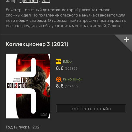
Жанр:
Триллеры
/
2021
Бакстер - опытный детектив, который раскрыл немало
сложных дел. Но появление опасного маньяка становится для
него новым вызовом. Он должен найти преступника и предать
его правосудию, чтобы успокоить местных жителей. Сыщик
понимает, что не справится с ответственным
расследованием в одиночку и привлекает к делу помощника
шерифа Дика. Вместе им предстоит распутать этот клубок.
Коллекционер 3 (2021)
Дик по праву считается лучшим сотрудником полицейского
отдела. Он способен замечать детали, которым не придают
значение
8.6
(302 856)
8.6
(302 856)
СМОТРЕТЬ ОНЛАЙН
Год выпуска:
2021