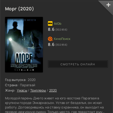
нет. Зайдя в тупик, следователи приостанавливали дела, так и
не находя ответа. Отправившись на учения, неподалеку от
Морг (2020)
тех мест, группа волонтеров узнает о недавно пропавшем
мальчике. Бросившись на поиски, они узнают страшную
8.6
(302 856)
8.6
(302 856)
СМОТРЕТЬ ОНЛАЙН
Год выпуска:
2020
Страна:
Парагвай
Жанр:
Ужасы
/
Триллеры
/
2020
Молодой парень Диего живет на юго-востоке Парагвая в
крупном городе Энкарнасьон. Устав от безделья, он искал
работу. Договорившись на ставку охранника, он выходит на
первую дежурную смену. Только место, где предстоит ему