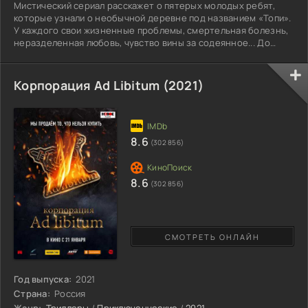
Мистический сериал расскажет о пятерых молодых ребят,
которые узнали о необычной деревне под названием «Топи».
У каждого свои жизненные проблемы, смертельная болезнь,
неразделенная любовь, чувство вины за содеянное... До
конца неизвестны все секреты загадочного места. Компания
верит, что в Топях им помогут разобраться со многими
проблемами. Увиденное заинтриговало героев, с виду
Корпорация Ad Libitum (2021)
закрытая деревушка, людей практически нет. Более
детальное изучение местности вызывает много вопросов.
Участники
8.6
(302 856)
8.6
(302 856)
СМОТРЕТЬ ОНЛАЙН
Год выпуска:
2021
Страна:
Россия
Жанр:
Триллеры
/
Приключенческие
/
2021