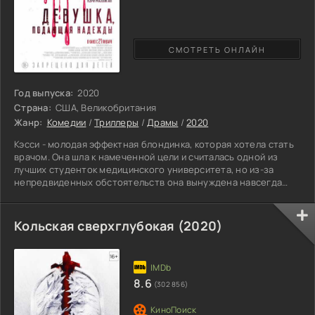
СМОТРЕТЬ ОНЛАЙН
Год выпуска:
2020
Страна:
США, Великобритания
Жанр:
Комедии
/
Триллеры
/
Драмы
/
2020
Кэсси - молодая эффектная блондинка, которая хотела стать
врачом. Она шла к намеченной цели и считалась одной из
лучших студенток медицинского университета, но из-за
непредвиденных обстоятельств она вынуждена навсегда
оставить учебное заведение. Произошедшая трагедия
повлияла на ее жизнь, и она не могла думать ни о чем, кроме
мести. Она перестала улыбаться и радоваться жизни, она
Кольская сверхглубокая (2020)
мечтала наказать обидчиков. Каждую неделю она посещает
ночной клуб и притворяется изрядно выпившей девицей
легкого
8.6
(302 856)