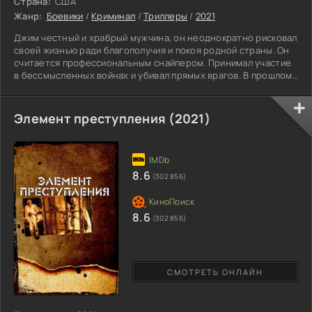
Страна:
США
Жанр:
Боевики
/
Криминал
/
Триллеры
/
2021
Джим честный и храбрый мужчина, он неоднократно рисковал
своей жизнью ради благополучия и покоя родной страны. Он
считается профессиональным снайпером. Принимал участие
в бессмысленных войнах и убивал прямых врагов. В прошлом
была непростая работа. Теперь главный герой пытается
забыть о пытках, решил сосредоточиться на себе. Мужчине
хочется верить, что больше оружие в руки не возьмет. Джим
Элемент преступления (2021)
живет в спокойном городке, расположенном на границе с
Аризоной. У центрального персонажа мирное
8.6
(302 856)
8.6
(302 856)
СМОТРЕТЬ ОНЛАЙН