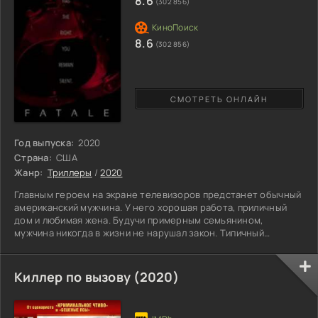
8.6
(302 856)
8.6
(302 856)
СМОТРЕТЬ ОНЛАЙН
Год выпуска:
2020
Страна:
США
Жанр:
Триллеры
/
2020
Главным героем на экране телевизоров предстанет обычный
американский мужчина. У него хорошая работа, приличный
дом и любимая жена. Будучи примерным семьянином,
мужчина никогда в жизни не нарушал закон. Типичный
американец со своими заботами, сливающийся с основной
массой занятых граждан. По крайней мере так было, пока
герой не решил разнообразить жизнь. Однажды работник
Киллер по вызову (2020)
осознает, что его идеальному быту не хватает острых
ощущений. Он жаждет познать все, и решает провести
единственную ночь в