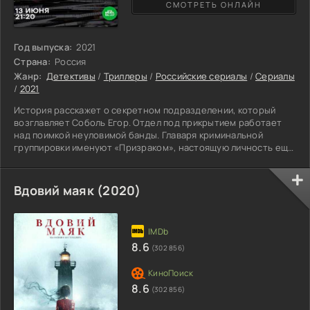
СМОТРЕТЬ ОНЛАЙН
Год выпуска:
2021
Страна:
Россия
Жанр:
Детективы
/
Триллеры
/
Российские сериалы
/
Сериалы
/
2021
История расскажет о секретном подразделении, который
возглавляет Соболь Егор. Отдел под прикрытием работает
над поимкой неуловимой банды. Главаря криминальной
группировки именуют «Призраком», настоящую личность еще
предстоит вычислить. Преступники наносят вред
государству, поэтому было решено действовать
кардинально. Егору помогают верные друзья Дорохов Глеб и
Вдовий маяк (2020)
Аксенов Коля. Впереди героев ждет тяжелая и опасная
работа. Выйти на след таинственного предводителя не
выходит, он всегда просчитывает
8.6
(302 856)
8.6
(302 856)