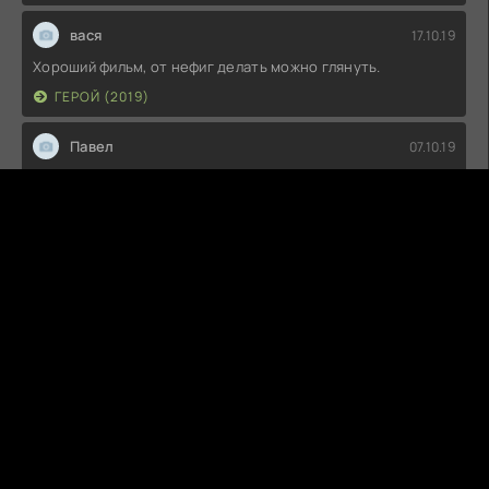
вася
17.10.19
Хороший фильм, от нефиг делать можно глянуть.
ГЕРОЙ (2019)
Павел
07.10.19
Снято позорно! Не стал дальше смотреть!
ПРОЕКТ «ДИНОЗАВР» (2015)