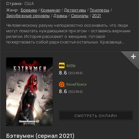
Страна:
США
Жанр:
Боевики
/
Криминал
/
Детективы
/
Триллеры
/
Зарубежные сериалы
/
Драмы
/
Сериалы
/
2021
Человеческому разуму неподвластно осознавать, что люди
могут помогать нуждающимся при этом – оставаясь верными
религии. История расскажет о женщине, готовой
пожертвовать собой ради счастья остальных. Красавица
уверенна в собственных силах, ее мир не переворачивается
после грандиозных поступков, но соперники готовят новое
сложное испытание. Внешние обстоятельства, подвергают
будущее девицы к серьезным изменениям, только этим не
перечеркивается богатство и перспективы. Первым шагом
8.6
(302 856)
является
8.6
(302 856)
СМОТРЕТЬ ОНЛАЙН
Бэтвумен (сериал 2021)