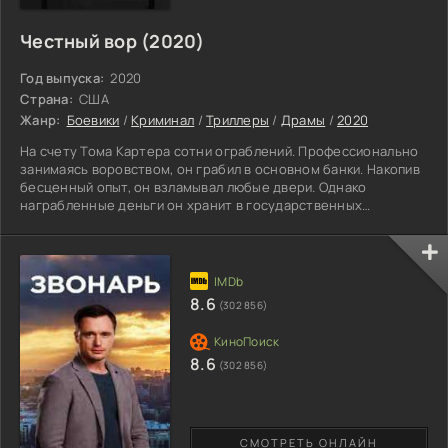
Честный вор (2020)
Год выпуска:
2020
Страна:
США
Жанр:
Боевики
/
Криминал
/
Триллеры
/
Драмы
/
2020
На счету Тома Картера сотни ограблений. Профессионально
занимаясь воровством, он грабил в основном банки. Накопив
бесценный опыт, он взламывал любые двери. Однако
награбленные деньги он хранит в государственных
учреждениях. Где работает одна симпатичная молодая особа.
Вскружив ему голову, Том внезапно влюбляется. Овладевшие
им чувства, толкают мужчину к переменам. Желая стать
лучше, он пытается покончить с прошлым. Решив начать
жизнь с чистого листа, он пошел сдаваться властям,
8.6
(302 856)
признаться в
8.6
(302 856)
СМОТРЕТЬ ОНЛАЙН