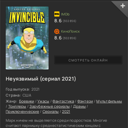
некогда великого государства превратилось в ходячих
мертвецов, жаждущих крови и плоти. К счастью, остались и
выжившие люди, тщательно скрывающиеся в заброшенных
зданиях и постройках. Главные герои, невзирая на
8.6
(302 856)
чудовищную
8.6
(302 856)
СМОТРЕТЬ ОНЛАЙН
Неуязвимый (сериал 2021)
Год выпуска:
2021
Страна:
США
Жанр:
Боевики
/
Ужасы
/
Фантастика
/
Фэнтези
/
Мультфильмы
/
Триллеры
/
Зарубежные сериалы
/
Драмы
/
Приключенческие
/
Сериалы
/
2021
Марк ничем не выделяется среди подростков. Многие
считают парнишку среднестатистическим юнцом с