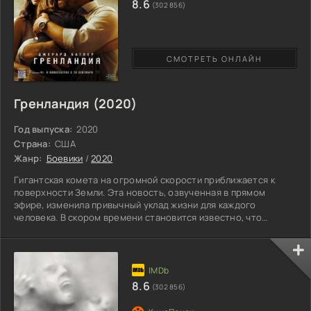
8.6
(302 856)
СМОТРЕТЬ ОНЛАЙН
Гренландия (2020)
Год выпуска:
2020
Страна:
США
Жанр:
Боевики
/
2020
Гигантская комета на огромной скорости приближается к
поверхности Земли. Эта новость, озвученная в прямом
эфире, изменила привычный уклад жизни для каждого
человека. В скором времени становится известно, что
планета не сможет выдержать столкновения, и все
человечество погибнет. Разрушения будут
катастрофическими, и люди, выжившие при первой волне, все
равно вскоре умрут. В центре событий оказывается обычная
супружеская пара из Соединенных Штатов Америки, у
8.6
(302 856)
которых подрастает сын. Сначала