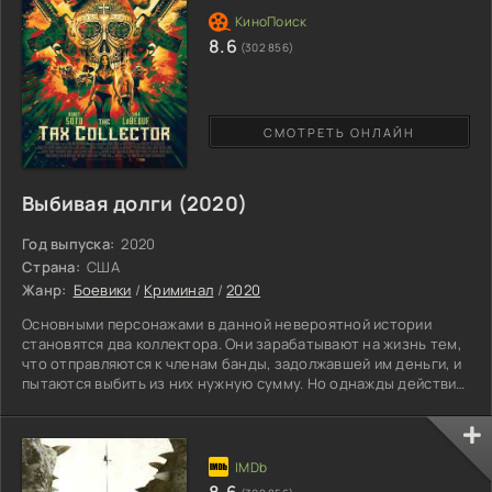
8.6
(302 856)
СМОТРЕТЬ ОНЛАЙН
Выбивая долги (2020)
Год выпуска:
2020
Страна:
США
Жанр:
Боевики
/
Криминал
/
2020
Основными персонажами в данной невероятной истории
становятся два коллектора. Они зарабатывают на жизнь тем,
что отправляются к членам банды, задолжавшей им деньги, и
пытаются выбить из них нужную сумму. Но однажды действия
мужчин перешли дорогу влиятельному и серьезному
наркокартелю, который объявил героям настоящую войну, и
из нее им нужно выйти живыми и невредимыми. Теперь
конфликт двух огромных банд может стать настоящим
кровопролитным сражением, причем, не только для