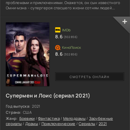
проблемами и приключениями. Окажется, он сын известного
Омни-мэна – супергероя спасшего жизни сотням людей.
Очередной день рождения, семнадцатый, обернется для
юноши настоящим недоразумением. Страшно, но он
обнаруживает что в крови протекает могущественная сила:
он легко парит в воздухе, имеет большой потенциал стать
непобедимым, но главное достижение – неуязвимость. С
8.6
(302 856)
первых минут, ему следует
8.6
(302 856)
СМОТРЕТЬ ОНЛАЙН
Супермен и Лоис (сериал 2021)
Год выпуска:
2021
Страна:
США
Жанр:
Боевики
/
Фантастика
/
Мелодрамы
/
Зарубежные
сериалы
/
Драмы
/
Приключенческие
/
Сериалы
/
2021