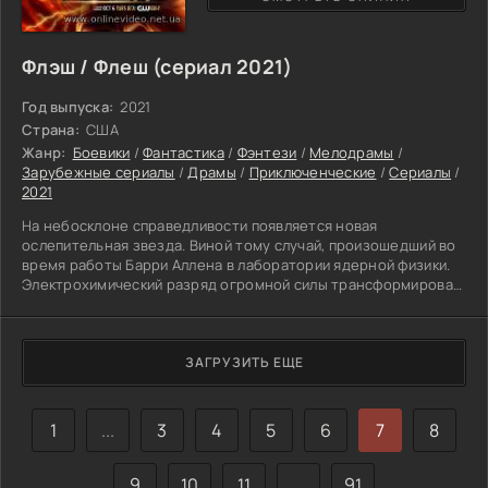
Флэш / Флеш (сериал 2021)
Год выпуска:
2021
Страна:
США
Жанр:
Боевики
/
Фантастика
/
Фэнтези
/
Мелодрамы
/
Зарубежные сериалы
/
Драмы
/
Приключенческие
/
Сериалы
/
2021
На небосклоне справедливости появляется новая
ослепительная звезда. Виной тому случай, произошедший во
время работы Барри Аллена в лаборатории ядерной физики.
Электрохимический разряд огромной силы трансформировал
генетическую программу и наделил тело Барри
способностью передвигаться на супер световой скорости.
Будучи потомственным полицейским, он решает проложить
традицию и служить человечеству. За свой феноменальный
ЗАГРУЗИТЬ ЕЩЕ
талант перемещаться со скоростью молнии Барри нарекают
«Вспышка». Конечно,
1
...
3
4
5
6
7
8
9
10
11
...
91