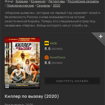
Жанр:
Боевики
/
Криминал
/
Детективы
/
Российские сериалы
/
Приключенческие
/
Сериалы
/
2020
«Морские дьяволы», которые не первый год охраняют покой и
безопасность России, снова оказываются на острие
ожесточенной борьбы. Теперь это специальный отряд под
названием «Нерпы», бойцы которого несут службу на
северной границе Российской Федерации. Каждый член
отряда прошел тщательный отбор и профессионал своего
дела, они выполняют самые непростые и рискованные задачи,
действуют там, где другие оказываются бессильными. После
реорганизации Батя, Бизон и Багира взяли на себя
8.6
(302 856)
8.6
(302 856)
СМОТРЕТЬ ОНЛАЙН
Киллер по вызову (2020)
Год выпуска:
2020