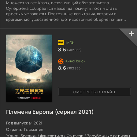
Множество лет Кларк, исполняющий обязательства
Супермена собирается навсегда покинуть пост и стать
простым человеком. Постоянные испытания, встречи с
врагами, могущественное противостояние обернется для
него усталостью и вечными ссорами с любимой.
Возлюбленная Лоис всегда поддерживала супруга, она ждет,
что когда-то зло закончится, и они станут обычными
среднестатистическими гражданами. Но, остепениться
придется после шикарной новости, произнесенной с уст
8.6
(302 856)
Лейн. Конечно, Кент мечтает, чтобы
8.6
(302 856)
СМОТРЕТЬ ОНЛАЙН
Племена Европы (сериал 2021)
Год выпуска:
2021
Страна:
Германия
Жанр:
Боевики
/
Фантастика
/
Фэнтези
/
Зарубежные сериалы