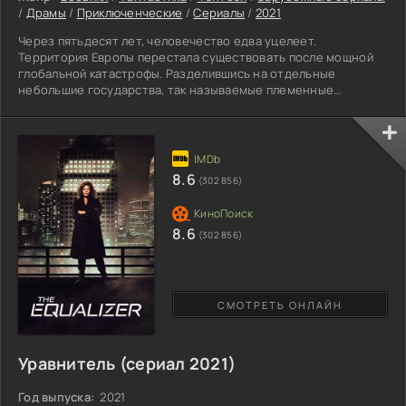
/
Драмы
/
Приключенческие
/
Сериалы
/
2021
Через пятьдесят лет, человечество едва уцелеет.
Территория Европы перестала существовать после мощной
глобальной катастрофы. Разделившись на отдельные
небольшие государства, так называемые племенные
микрогосударства, где начинается борьба за будущее
власти. Правители и руководители новоиспеченных племен,
стремятся завоевать частичку другой земли, чтобы стать
управленцем и подмять под себя руководство большими
пространствами. В центре противостояния находятся двое
8.6
(302 856)
братьев и родная сестра.
8.6
(302 856)
СМОТРЕТЬ ОНЛАЙН
Уравнитель (сериал 2021)
Год выпуска:
2021