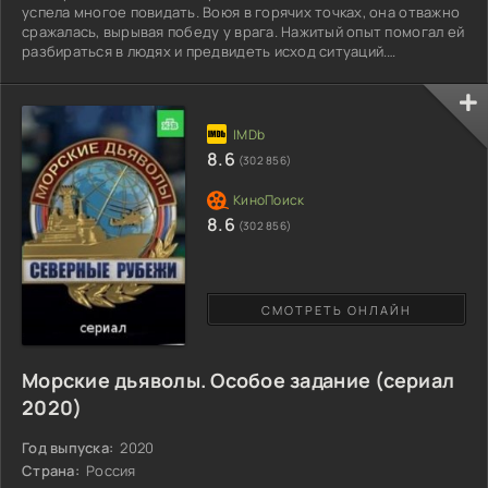
успела многое повидать. Воюя в горячих точках, она отважно
сражалась, вырывая победу у врага. Нажитый опыт помогал ей
разбираться в людях и предвидеть исход ситуаций.
Баловница судьбы, она и не думала жаловаться, радуясь
простым мелочам. Но тогда она не знала, что ждет ее
впереди. Таинственным образом ее команда бравых
офицеров, вместе с ней оказывается в параллельном мире.
Кругом кишат кровожадные твари, так и норовящие напасть.
8.6
(302 856)
Попав в
8.6
(302 856)
СМОТРЕТЬ ОНЛАЙН
Морские дьяволы. Особое задание (сериал
2020)
Год выпуска:
2020
Страна:
Россия