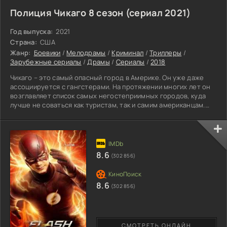
Полиция Чикаго 8 сезон (сериал 2021)
Год выпуска:
2021
Страна:
США
Жанр:
Боевики
/
Мелодрамы
/
Криминал
/
Триллеры
/
Зарубежные сериалы
/
Драмы
/
Сериалы
/
2018
Чикаго – это самый опасный город в Америке. Он уже даже
ассоциируется с гангстерами. На протяжении многих лет он
возглавляет список самых негостеприимных городов, куда
лучше не соваться как туристам, так и самим американцам.
Данный сериал рассказывает о полицейских, которые в силу
выбранной ими самими же деятельности, ежедневно ловит
преступников, очищает город от проституток, воров, убийц,
мошенников. Мы увидим не только как они патрулируют
город, надевают на бандитов наручники, и уже после
8.6
(302 856)
8.6
(302 856)
СМОТРЕТЬ ОНЛАЙН