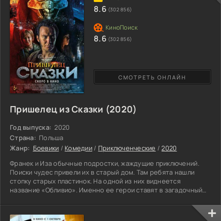
отличной идеей. Но затем путешественников настигает
8.6
(302 856)
сильный
8.6
(302 856)
СМОТРЕТЬ ОНЛАЙН
Пришелец из Сказки (2020)
Год выпуска:
2020
Страна:
Польша
Жанр:
Боевики
/
Комедии
/
Приключенческие
/
2020
Франек и Иза обычные подростки, жаждущие приключений.
Поиски чудес привели их в старый дом. Там ребята нашли
стопку старых пластинок. На одной из них виднеется
название «Обливио». Именно ее герои ставят в загадочный
граммофон. И тогда происходит нечто невообразимое —
своим поступком подростки случайно призвали в
современное измерение Эдди. Чудаковатый молодой