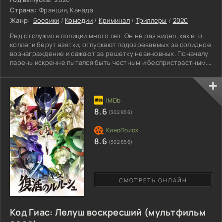
Страна:
Франция, Канада
Жанр:
Боевики
/
Комедии
/
Криминал
/
Триллеры
/
2020
Ред отслужил в полиции много лет. Он не раз видел, как его
коллеги берут взятки, отпускают подозреваемых за солидное
вознаграждение и сажают за решетку невиновных. Поначалу
парень искренне пытался быть честным и беспристрастным.
Но постоянные финансовые проблемы заставили его
пересмотреть свои взгляды на жизнь. Офицер научился
хитроумному мастерству взломщика и стал принимать
участие в ограблениях, открывая сейфы и замки. Однажды он
попал за решетку, два года отсидел в тюрьме. Выйдя на
8.6
(302 856)
свободу,
8.6
(302 856)
СМОТРЕТЬ ОНЛАЙН
Код Гиас: Лелуш воскресший (мультфильм