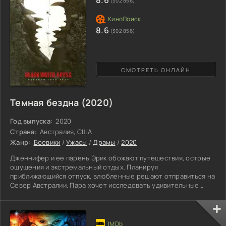
8.6
(302 856)
участников
8.6
(302 856)
СМОТРЕТЬ ОНЛАЙН
Темная бездна (2020)
Год выпуска:
2020
Страна:
Австралия, США
Жанр:
Боевики
/
Ужасы
/
Драмы
/
2020
Дженнифер и ее парень Эрик обожают путешествия, острые
ощущения и экстремальный отдых. Планируя
приближающийся отпуск, влюбленные решают отправиться на
Север Австралии. Пара хочет исследовать удивительные
пещеры, расположенные неподалеку от побережья океана.
По слухам, в этих природных гротах сохранились редкие виды
рыб и земноводных. Вместе с героями в путь отправляются и
трое их друзей. Поначалу совместная поездка кажется всем