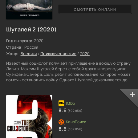
СМОТРЕТЬ ОНЛАЙН
Шугалей 2 (2020)
Год выпуска:
2020
Страна:
Россия
Жанр:
Боевики
/
Приключенческие
/
2020
Известный социолог получает приглашение в воющую страну
Ливию. Максим Шугалей берет с собой друга и переводчика
Суэйфана Самера. Цель ребят исповедование которое может
помочь остановить войну. Однако Шугалей докапывается до
секретной информации, которая ставит под угрозу высоких
чинов государства. По выдуманным предлогам героев
сажают в тюрьму, где они подвергаются пыткам и избиениям.
Злодеи не учли одного, что заключенные за долгие годы
тоже владеют ценными данными. Так Макс постепенно
8.6
(302 856)
8.6
(302 856)