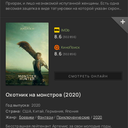
Призрак, и лицо незнакомой испуганной женщины. Есть одна
весомая зацепка в виде татуировки на которой указан схрон
оружия, поддельных паспортов и внушительной денежной
суммы. Во время поездке к тайнику, парень знакомится с
симпатичной девушкой Аленой. Между молодыми вспыхивают
чувства. Однако за Призраком идет слежка, криминальные
элементы не собираются отпускать столь ценного кадра,
8.6
(302 856)
8.6
(302 856)
СМОТРЕТЬ ОНЛАЙН
Охотник на монстров (2020)
Год выпуска:
2020
Страна:
США, Китай, Германия, Япония
Жанр:
Боевики
/
Фэнтези
/
Приключенческие
/
2020
Бесстрашная лейтенант Артемис за свои молодые годы,