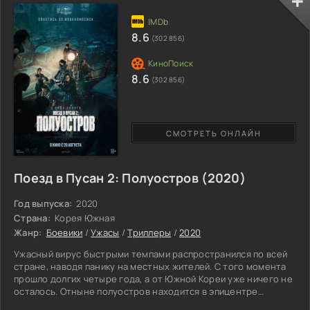
действительно полезной. Каждый день она учится новому
ремеслу, чтобы помогать сородичам, а не быть обузой для
всех. Так трое сказочных жителей (Хельви и мальчики)
8.6
(302 856)
оказались в
8.6
(302 856)
СМОТРЕТЬ ОНЛАЙН
Поезд в Пусан 2: Полуостров (2020)
Год выпуска:
2020
Страна:
Корея Южная
Жанр:
Боевики
/
Ужасы
/
Триллеры
/
2020
Ужасный вирус быстрыми темпами распространился по всей
стране, наводя панику на местных жителей. С того момента
прошло долгих четыре года, а от Южной Кореи уже ничего не
осталось. Отныне полуостров находится в эпицентре
блокады, изолировав себя от внешнего мира. Все население