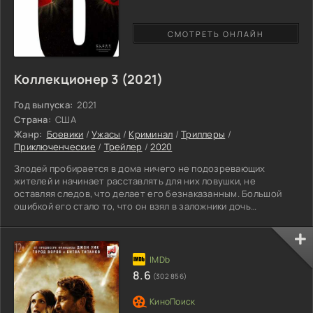
СМОТРЕТЬ ОНЛАЙН
Коллекционер 3 (2021)
Год выпуска:
2021
Страна:
США
Жанр:
Боевики
/
Ужасы
/
Криминал
/
Триллеры
/
Приключенческие
/
Трейлер
/
2020
Злодей пробирается в дома ничего не подозревающих
жителей и начинает расставлять для них ловушки, не
оставляя следов, что делает его безнаказанным. Большой
ошибкой его стало то, что он взял в заложники дочь
влиятельного мужчины. Тот нанял людей для поисков
пропавшей девушки, которые не станут церемониться в
выборе методов для осуществления планов. В результате
стычки в живых остались лишь коллекционер и мужчина, что
был его жертвой, но сумел выбраться. Основному персонажу
8.6
(302 856)
в очередной раз