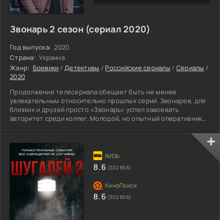
Звонарь 2 сезон (сериал 2020)
Год выпуска:
2020
Страна:
Украина
Жанр:
Боевики
/
Детективы
/
Российские сериалы
/
Сериалы
/
2020
Продолжение телесериала обещает быть не менее
увлекательным относительно прошлых серий. Звонарев, для
близких и друзей просто «Звонарь» успел завоевать
авторитет среди коллег. Молодой, но опытный оперативник
способен распутать самое сложное дело. При этом ему не
важно кто пострадавший, друг или просто прохожий. Мужчина
имел неординарное мышление, из чего странные способы
добиваться правды. Руководству подобные выходки
доставляли хлопоты, но благодаря хорошей раскрываемости
8.6
(302 856)
они терпели
8.6
(302 856)