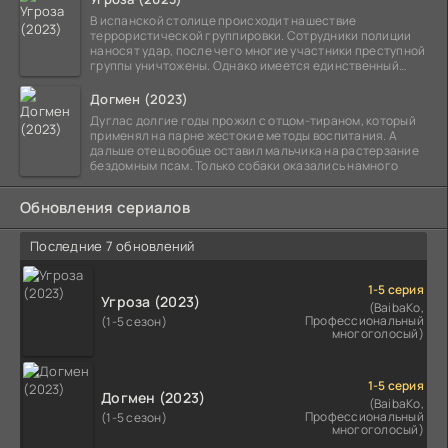
В испанской столице происходит нашествие
террористической группировки. Сотрудники полиции
наносят удар, после чего многие участники преступной
группы уничтожены. Однако имеется единственный
выживший,
Догмен (2023)
Дуглас долгие годы прожил с отцом-тираном, который
применял на парне жестокие методы воспитания. А
дальше отец вообще оставил мальчика на растерзание
бездомным псам. Только собаки оказались намного
Обновления сериалов
Последние 7 обновлений
1-5 серия
Угроза (2023)
(BaibaKo,
Профессиональный
(1-5 сезон)
многоголосый)
1-5 серия
Догмен (2023)
(BaibaKo,
Профессиональный
(1-5 сезон)
многоголосый)