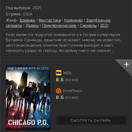
Год выпуска:
2021
Страна:
США
Жанр:
Боевики
/
Фантастика
/
Криминал
/
Зарубежные
сериалы
/
Драмы
/
Приключенческие
/
Сериалы
/
2021
Кейт является подругой знаменитого в Готэме супергероя
Бэтмена. Однажды, защитник исчезает, никому не известно
местонахождение. Многие преступники выходят в свет,
наносить удары по городу, поскольку никто не сможет
помочь местным жителям справиться с негодяями. Внезапное
появление Бэтвумен кардинально поменяет взгляды и
будущее человечества. Девушка, берется за спасение
жизней невиновных, став лидером людей. Помимо врагов с
окружения, красавица пытается преодолеть собственного
8.6
(302 856)
демона, живущего
8.6
(302 856)
СМОТРЕТЬ ОНЛАЙН