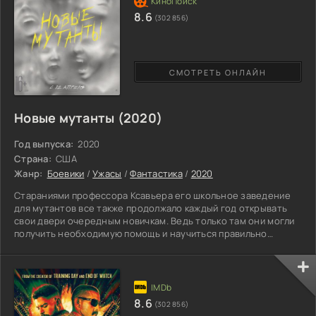
8.6
(302 856)
СМОТРЕТЬ ОНЛАЙН
Новые мутанты (2020)
Год выпуска:
2020
Страна:
США
Жанр:
Боевики
/
Ужасы
/
Фантастика
/
2020
Стараниями профессора Ксавьера его школьное заведение
для мутантов все также продолжало каждый год открывать
свои двери очередным новичкам. Ведь только там они могли
получить необходимую помощь и научиться правильно
пользоваться дарованными свыше способностями, не
чувствуя себя ошибкой природы. Опытные профессионалы
своего дела в лице прославленных «Людей Х» наглядно
показывали, как важно принимать свой мутационный образ,
слившись с ним воедино. Восторгаясь достижениями всеми
8.6
(302 856)
любимых героев,