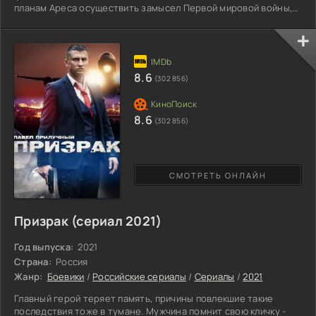
планам Ареса осуществить замысел Первой мировой войны,
героиня обрела, но вскоре потеряла единственную любовь.
Теперь Диане предстоит распутать международные
неурядицы 1980-х годов. Чудо-женщина столкнется с
влиятельным бизнесменом Лордом. Успешный в карьере, он
ищет способ обрести силу, сравнимую с могуществом бога.
8.6
(302 856)
Для этого
8.6
(302 856)
СМОТРЕТЬ ОНЛАЙН
Призрак (сериал 2021)
Год выпуска:
2021
Страна:
Россия
Жанр:
Боевики
/
Российские сериалы
/
Сериалы
/
2021
Главный герой теряет память, причины повлекшие такие
последствия тоже в тумане. Мужчина помнит свою кличку -