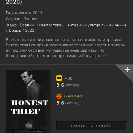
2020)
Год выпуска:
2020
Страна:
Япония
Жанр:
Боевики
/
Фантастика
/
Фэнтези
/
Мультфильмы
/
Аниме
/
Драмы
/
2020
В альтернативной реальности царят свои законы и правила.
Британская монархия захватила абсолютную власть и теперь
ей подчиняются все могущественные державы. Но
бесстрашный революционер по имени Лелуш решил
разрушить беспощадную машину, сметающую все на своем
пути. Борьба с всеобщей несправедливостью - это смысл его
жизни. И пока он не восстановит баланс добра и зла, его душа
не обретет покой. Встреча с таинственной девушкой
навсегда изменила его жизнь. Зеленоглазая красавица
8.6
(302 856)
наградила Лелуша
8.6
(302 856)
СМОТРЕТЬ ОНЛАЙН