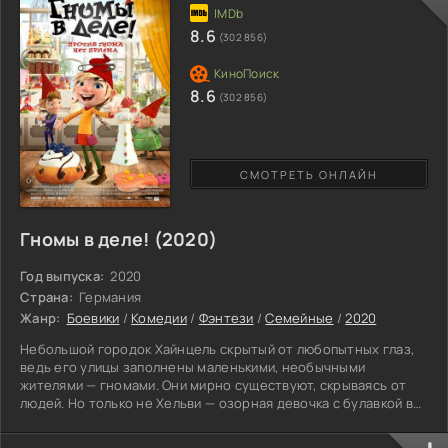
человек сбежал из тайной страны Обливио и не намерен
возвращаться. Пока путешественник осваивается в новом
8.6
(302 856)
мире, в фантастическом
8.6
(302 856)
СМОТРЕТЬ ОНЛАЙН
Гномы в деле! (2020)
Год выпуска:
2020
Страна:
Германия
Жанр:
Боевики
/
Комедии
/
Фэнтези
/
Семейные
/
2020
Небольшой городок Хайнцель скрытый от любопытных глаз,
ведь его улицы заполнены маленькими, необычными
жителями — гномами. Они мирно существуют, скрываясь от
людей. Но только не Хельви — озорная девочка с булавкой в
шляпе. Гномиха выделяется из всех себе подобных:
столетиями пытается найти предназначение и стать